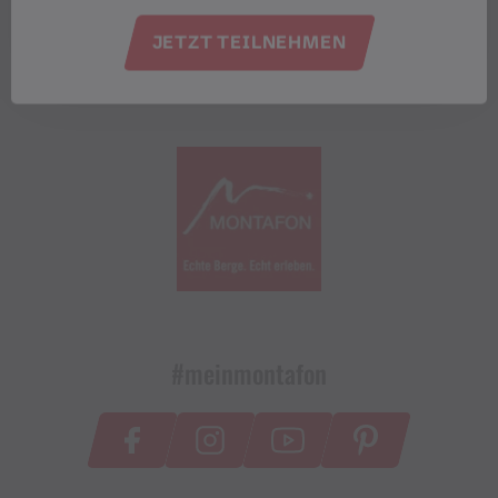
JETZT TEILNEHMEN
#meinmontafon