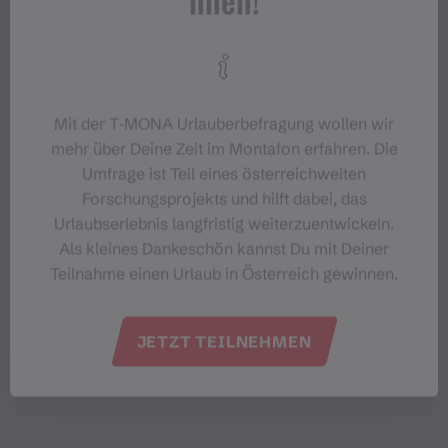
nnen!
#meinmontafon
Mit der T‑MONA Urlauberbefragung wollen wir
mehr über Deine Zeit im Montafon erfahren. Die
Umfrage ist Teil eines österreichweiten
Forschungsprojekts und hilft dabei, das
Urlaubserlebnis langfristig weiterzuentwickeln.
Veranstaltungen im Montafon
Als kleines Dankeschön kannst Du mit Deiner
Teilnahme einen Urlaub in Österreich gewinnen.
Für alle, die das Montafon von seiner
lebendigsten Seite erleben möchten.
JETZT TEILNEHMEN
EVENTKALENDER