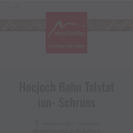
Zum Inhalt springen (Alt+0)
Zum Hauptmenü springen (Alt+1)
Translations of this page
DE
EN
Hocjoch Bahn Talstat
ion​-​ Schruns
Hochjoch Bahn Talstation,
Bergbahnstraße, 6780 Schruns