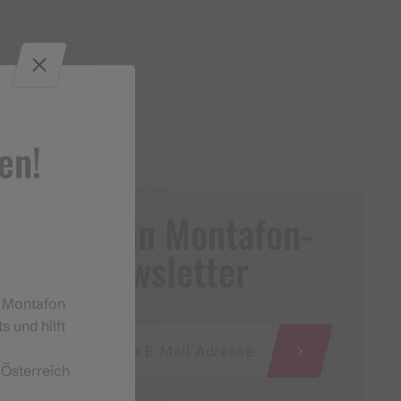
en!
Dein Montafon-
Newsletter
m Montafon
s und hilft
 Österreich