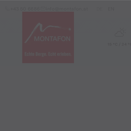
Zum Inhalt springen (Alt+0)
Zum Hauptmenü springen (Alt+1)
Translations of this pag
+43 50 6686
info@montafon.at
DE
EN
15 °C / 24 °