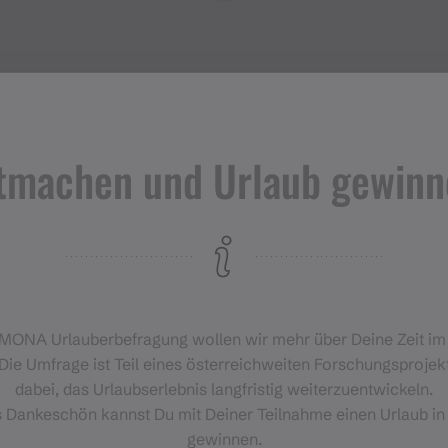
tmachen und Urlaub gewinn
Veranstaltungen
im Montafon
H
‑MONA Urlauberbefragung wollen wir mehr über Deine Zeit i
Für alle, die das Montafon von
Die Umfrage ist Teil eines österreichweiten Forschungsprojekt
seiner lebendigsten Seite
dabei, das Urlaubserlebnis langfristig weiterzuentwickeln.
erleben möchten.
s Dankeschön kannst Du mit Deiner Teilnahme einen Urlaub in
gewinnen.
EVENTKALENDER