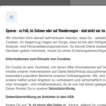
#meinmontafon