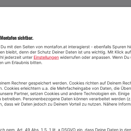
JETZT TEILNEHMEN
Wetter
Presse
Anreise
Marke
Kontakt & Team
Jobs
Webcams
Newsletter