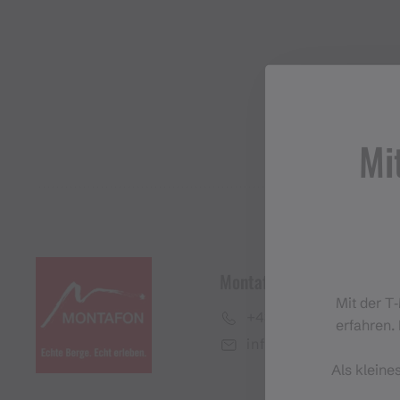
Mi
Montafon Tourismus Gmb
Mit der T
+43 50 6686
erfahren. 
info@montafon.at
Als kleine