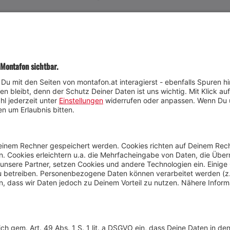
JETZT TEILNEHMEN
Wetter
Presse
Anreise
Marke
Kontakt & Team
Jobs
Webcams
Newsletter