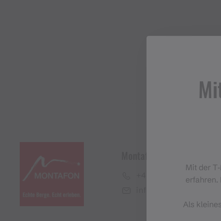
Mi
Montafon Tourismus Gmb
Mit der T
+43 50 6686
erfahren. 
info@montafon.at
Als kleine