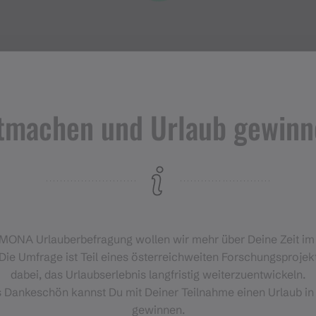
tmachen und Urlaub gewinn
Veranstaltungen
im Montafon
H
‑MONA Urlauberbefragung wollen wir mehr über Deine Zeit i
Für alle, die das Montafon von
Die Umfrage ist Teil eines österreichweiten Forschungsprojekt
seiner lebendigsten Seite
dabei, das Urlaubserlebnis langfristig weiterzuentwickeln.
erleben möchten.
s Dankeschön kannst Du mit Deiner Teilnahme einen Urlaub in
gewinnen.
EVENTKALENDER