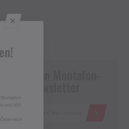
en!
Dein Montafon-
Newsletter
m Montafon
s und hilft
 Österreich