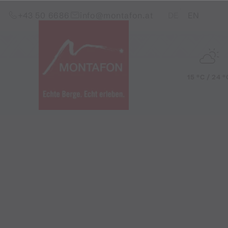
Zum Inhalt springen (Alt+0)
Zum Hauptmenü springen (Alt+1)
Translations of this pag
+43 50 6686
info@montafon.at
DE
EN
15 °C / 24 °