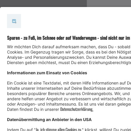
#meinmontafon