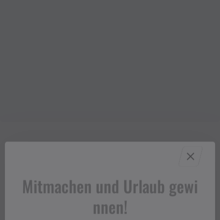
Anfahrt
Mitmachen und Urlaub gewi
Öffentliche Verkehrsmittel
nnen!