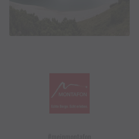
#meinmontafon