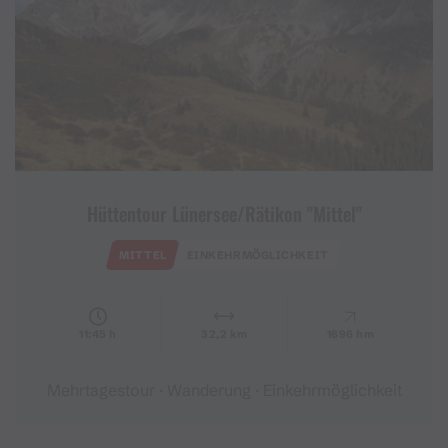
Hüttentour Lünersee/Rätikon "Mittel"
MITTEL
EINKEHRMÖGLICHKEIT
11:45 h
32,2 km
1696 hm
Mehrtagestour · Wanderung · Einkehrmöglichkeit