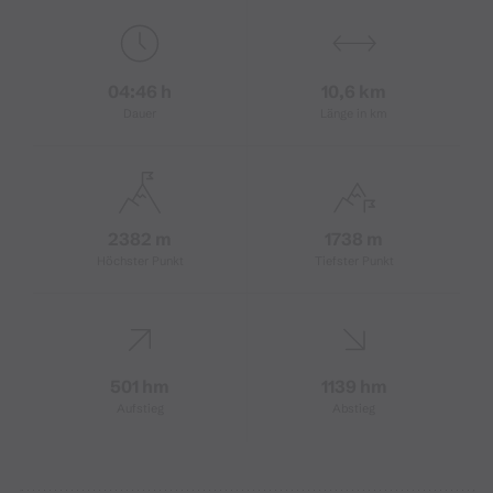
04:46 h
10,6 km
Dauer
Länge in km
2382 m
1738 m
Höchster Punkt
Tiefster Punkt
501 hm
1139 hm
Aufstieg
Abstieg