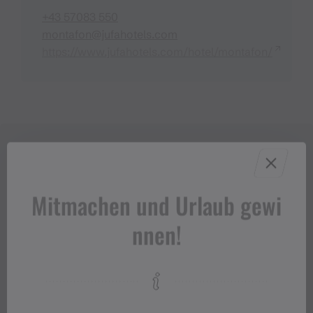
+43 57083 550
montafon@jufahotels.com
https://www.jufahotels.com/hotel/montafon/
Mitmachen und Urlaub gewi
nnen!