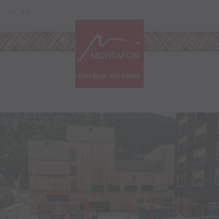
Zum Inhalt springen (Alt+0)
Zum Hauptmenü springen (Alt+1)
Translations of this page
DE
EN