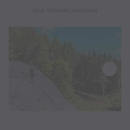
ALLE TERMINE ANZEIGEN
Anreise:
Mit öffentlichen Verkehrsmitteln:
Ausstieg:
Bushaltestelle Latschau Golmerbahn oder
Latschau Kraftwerk (
vmobil.at
)
Mit dem eigenen PKW:
Latschaustraße
hochfahren bis zum Stausee bei der
Golmerbahn Latschau.