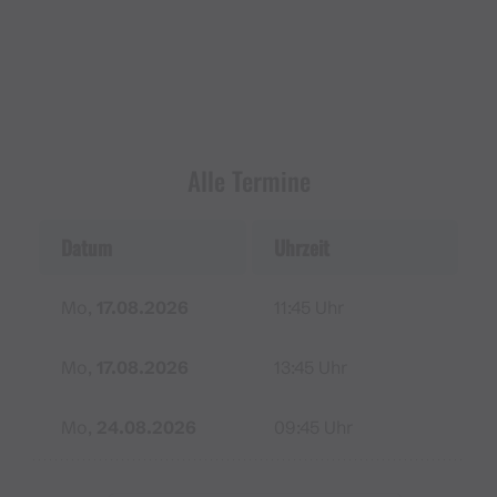
Ausrüstung:
Geschlossene Schuhe mit guter Profilsohle
bei kalten Temperaturen wird warme
Alle Termine
Kleidung (Mütze, Handschuhe etc.)
empfohlen
Datum
Uhrzeit
Unsicheres Wetter:
Mo,
17.08.2026
11:45 Uhr
Bei nasser Witterung sowie nassem Fels (aufgrund
von Regen in der Früh) kann mit hoher
Mo,
17.08.2026
13:45 Uhr
Wahrscheinlichkeit kein Klettern stattfinden
(Rutschgefahr) - in diesem Falle wird die Buchung
Mo,
24.08.2026
09:45 Uhr
kostenfrei storniert aber es gibt keinen Ersatztermin
zusätzlich zu den regelmäßigen Terminen.