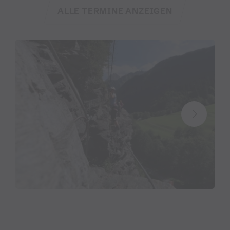
Anfahrt:
ALLE TERMINE ANZEIGEN
Mit öffentlichen Verkehrsmitteln:
Ausstieg:
Bushaltestelle Klettergarten (
vmobil.at
)
Mit dem eigenen PKW:
Montafonerstraße
B188 durch das Montafon, bis man kurz
nach Garschurn vor einem Straßentunnel
rechts zum Klettergartenparkplatz
abzweigt.