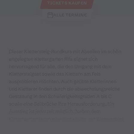
TICKETS KAUFEN
ALLE TERMINE
Dieser Klettersteig-Rundkurs mit Abseilen im schön
angelegten Klettergarten Rifa eignet sich
hervorragend für alle, die den Umgang mit dem
Klettersteigset sowie das Klettern am Fels
ausprobieren möchten. Auch geübte Kletterinnen
und Kletterer finden durch die abwechslungsreiche
Gestaltung in den Schwierigkeitsgraden A bis C
sowie eine Seilbrücke ihre Herausforderung. Ein
Ausstieg ist jederzeit möglich. Neben dem
Klettergarten laden eine Blockhütte, ein Wasserspiel
und eine Grillstelle dazu ein, einen
abwechslungsreichen Tag zu erleben.