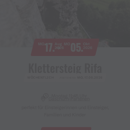
17.
05.
MO
Aug
MO
Okt
2026
2026
Klettersteig Rifa
WÖCHENTLICH
MO, 17.08.2026
ANSTEHEND
Montag 11:45 Uhr
Gaschurn-Partenen
perfekt für Einsteigerinnen und Einsteiger,
Familien und Kinder