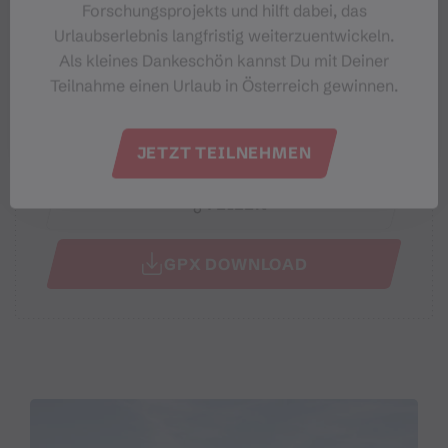
Forschungsprojekts und hilft dabei, das
Beste Jahreszeit
Urlaubserlebnis langfristig weiterzuentwickeln.
Als kleines Dankeschön kannst Du mit Deiner
JAN
FEB
MÄR
APR
MAI
JUN
Teilnahme einen Urlaub in Österreich gewinnen.
JUL
AUG
SEP
OKT
NOV
DEZ
JETZT TEILNEHMEN
TEILEN
GPX DOWNLOAD