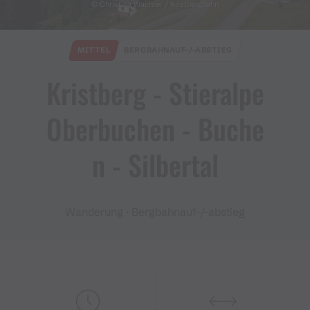
© Christina Wachter / Kristbergbahn
MITTEL
BERGBAHNAUF-/-ABSTIEG
Kristberg ​-​ Stieralpe
Oberbuchen ​-​ Buche
n ​-​ Silbertal
Wanderung · Bergbahnauf-/-abstieg