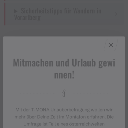
Sicherheitstipps für Wandern in
Vorarlberg
Eigenschaften
Mitmachen und Urlaub gewi
nnen!
Wanderung, Bergbahnauf-/-
Routentyp
abstieg
Mittel
Schwierigkeit
Mit der T‑MONA Urlauberbefragung wollen wir
Höhenprofil
mehr über Deine Zeit im Montafon erfahren. Die
Umfrage ist Teil eines österreichweiten