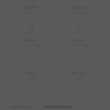
01:56 h
5,96 km
Dauer
Länge in km
1501 m
881 m
Höchster Punkt
Tiefster Punkt
51 hm
623 hm
Aufstieg
Abstieg
Kondition