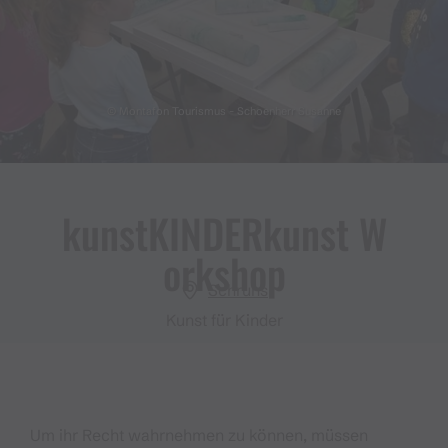
© Montafon Tourismus - Schoenherr Susanne
kunstKINDERkunst W
orkshop
Schruns
Kunst für Kinder
Um ihr Recht wahrnehmen zu können, müssen