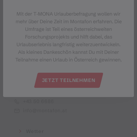
Dein Montafon-Newsletter
Mit der T‑MONA Urlauberbefragung wollen wir
mehr über Deine Zeit im Montafon erfahren. Die
Umfrage ist Teil eines österreichweiten
Forschungsprojekts und hilft dabei, das
Urlaubserlebnis langfristig weiterzuentwickeln.
Ich akzeptiere die Datenschutzbestimmungen
Als kleines Dankeschön kannst Du mit Deiner
Teilnahme einen Urlaub in Österreich gewinnen.
JETZT TEILNEHMEN
Montafon Tourismus GmbH
+43 50 6686
info@montafon.at
Wetter