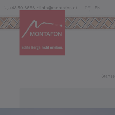
Zum Inhalt springen (Alt+0)
Zum Hauptmenü springen (Alt+1)
Translations of this pag
+43 50 6686
info@montafon.at
DE
EN
Startse