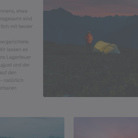
unnens, etwa
 Insgesamt sind
rlich mit bester
hergerichtete
Wir lassen es
ns Lagerfeuer
ugust und der
 auf den
– natürlich
erbaren