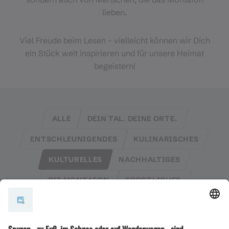
lieben.
Viel Freude beim Lesen – vielleicht können wir Dich
ein Stück weit inspirieren und für unsere Heimat
begeistern!
ALLE
DEIN TAL. DEINE ORTE.
ENTSCHLEUNIGENDES
KULINARISCHES
KULTURELLES
NACHHALTIGES
PIZ MONTAFON
SPORTLICHES
TRADITIONELLES
TÜCHTIGES