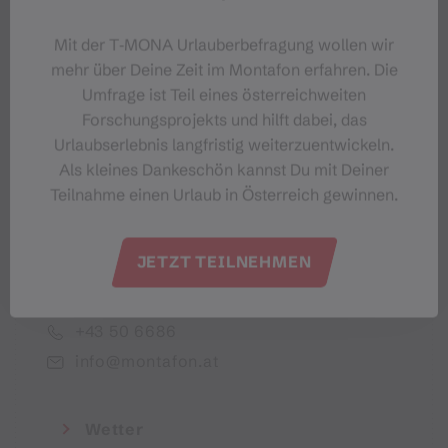
Dein Montafon-Newsletter
Mit der T‑MONA Urlauberbefragung wollen wir
mehr über Deine Zeit im Montafon erfahren. Die
Umfrage ist Teil eines österreichweiten
Forschungsprojekts und hilft dabei, das
Urlaubserlebnis langfristig weiterzuentwickeln.
Ich akzeptiere die Datenschutzbestimmungen
Als kleines Dankeschön kannst Du mit Deiner
Teilnahme einen Urlaub in Österreich gewinnen.
JETZT TEILNEHMEN
Montafon Tourismus GmbH
+43 50 6686
info@montafon.at
Wetter