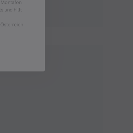
m Montafon
s und hilft
 Österreich