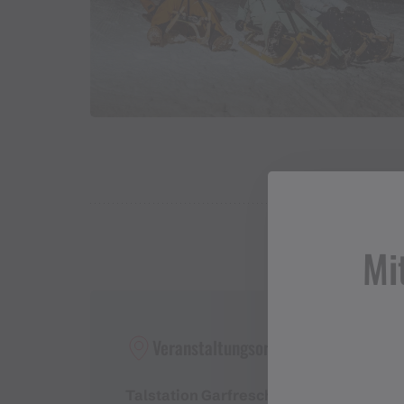
Mi
Veranstaltungsort
Talstation Garfrescha Bahn