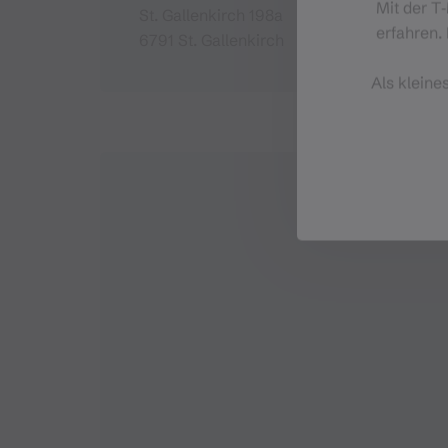
Mit der T
St. Gallenkirch 198a
erfahren. 
6791 St. Gallenkirch
Als kleine