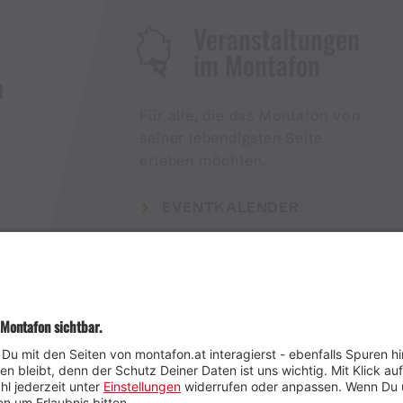
Veranstaltungen
im Montafon
H
Für alle, die das Montafon von
seiner lebendigsten Seite
erleben möchten.
EVENTKALENDER
Wetter
Presse
Anreise
Marke