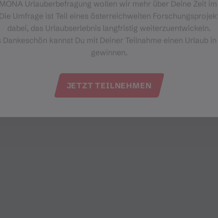
‑MONA Urlauberbefragung wollen wir mehr über Deine Zeit i
Silvrettaplatz 1
Die Umfrage ist Teil eines österreichweiten Forschungsprojekt
6780 Schruns
dabei, das Urlaubserlebnis langfristig weiterzuentwickeln.
s Dankeschön kannst Du mit Deiner Teilnahme einen Urlaub in
gewinnen.
JETZT TEILNEHMEN