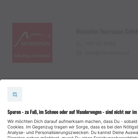
Montafon Tourismus Gmb
+43 50 6686
info@montafon.at
#meinmontafon