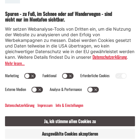
© Montafon Tourismus GmbH
16 °C / 31 °C
Webcams
Kontakt
Veranstaltungen
20 / 2
GASTGEBER