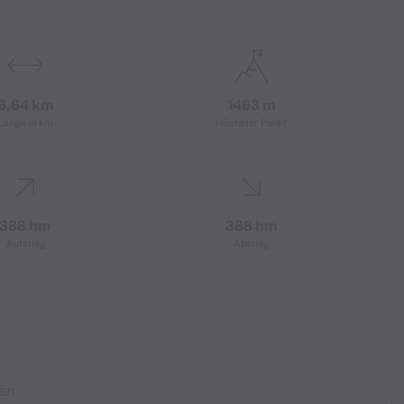
6,64 km
1463 m
Länge in km
Höchster Punkt
388 hm
388 hm
Aufstieg
Abstieg
nen