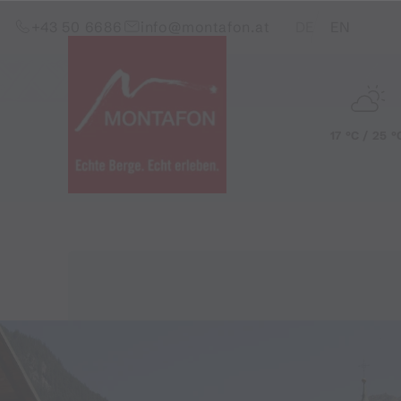
Zum Inhalt springen (Alt+0)
Zum Hauptmenü springen (Alt+1)
Translations of this pag
+43 50 6686
info@montafon.at
DE
EN
17 °C / 25 °