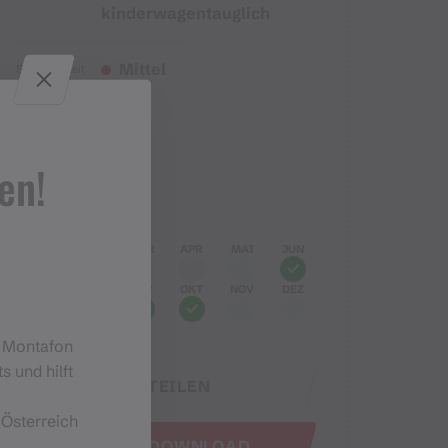
kinderwagentauglich
Mittel
Schwierigkeit
Höhenprofil
en!
Beste Jahreszeit
JAN
FEB
MÄR
APR
MAI
JUN
JUL
AUG
SEP
OKT
NOV
DEZ
m Montafon
s und hilft
TEILEN
 Österreich
GPX DOWNLOAD