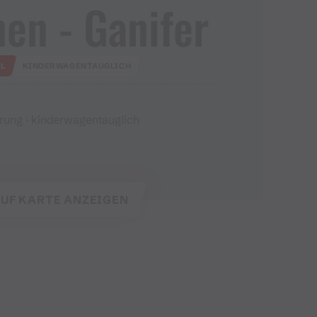
en ​-​ Ganifer
EL
KINDERWAGENTAUGLICH
ung · kinderwagentauglich
UF KARTE ANZEIGEN