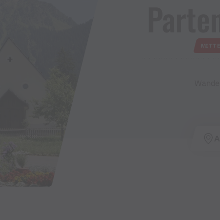
Parten
MITT
Wander
A