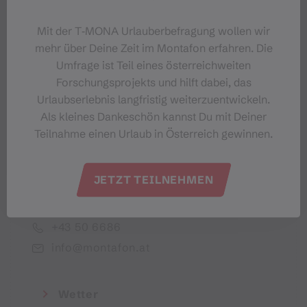
Dein Montafon-Newsletter
Mit der T‑MONA Urlauberbefragung wollen wir
mehr über Deine Zeit im Montafon erfahren. Die
Umfrage ist Teil eines österreichweiten
Forschungsprojekts und hilft dabei, das
Urlaubserlebnis langfristig weiterzuentwickeln.
Ich akzeptiere die Datenschutzbestimmungen
Als kleines Dankeschön kannst Du mit Deiner
Teilnahme einen Urlaub in Österreich gewinnen.
JETZT TEILNEHMEN
Montafon Tourismus GmbH
+43 50 6686
info@montafon.at
Wetter