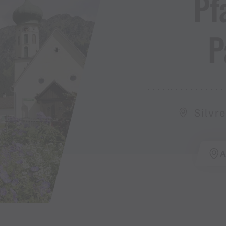
Pf
P
Silvr
A