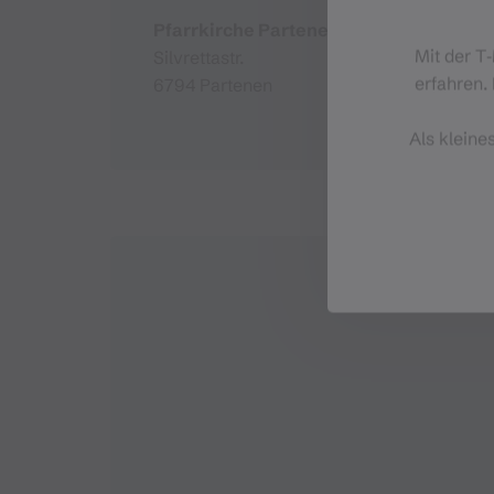
Pfarrkirche Partenen
Mit der T
Silvrettastr.
erfahren. 
6794 Partenen
Als kleine