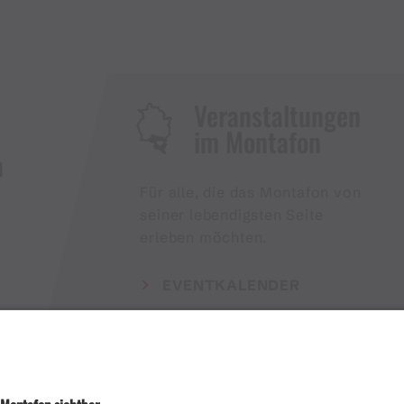
Veranstaltungen
im Montafon
H
Für alle, die das Montafon von
seiner lebendigsten Seite
erleben möchten.
EVENTKALENDER