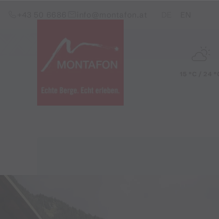
Zum Inhalt springen (Alt+0)
Zum Hauptmenü springen (Alt+1)
Translations of this pag
+43 50 6686
info@montafon.at
DE
EN
15 °C / 24 °