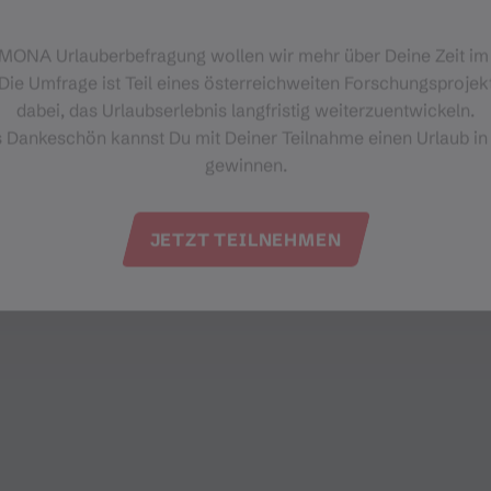
+43 676 3238 454
‑MONA Urlauberbefragung wollen wir mehr über Deine Zeit i
pfarramt.gaschurn@aon.at
Die Umfrage ist Teil eines österreichweiten Forschungsprojekt
https://www.pfarren-
dabei, das Urlaubserlebnis langfristig weiterzuentwickeln.
innermontafon.at/
s Dankeschön kannst Du mit Deiner Teilnahme einen Urlaub in
gewinnen.
JETZT TEILNEHMEN