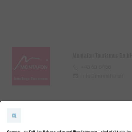
Montafon Tourismus Gmb
+43 50 6686
info@montafon.at