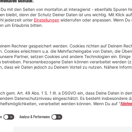
Wetter
Presse
Anreise
Marke
Kontakt & Team
Jobs
Webcams
Newsletter