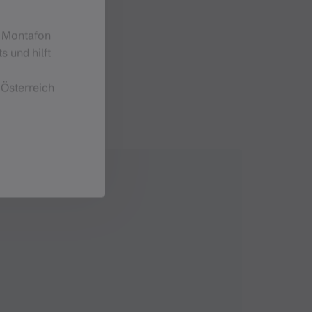
m Montafon
s und hilft
 Österreich