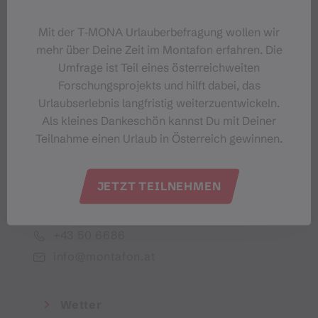
Dein Montafon-Newsletter
Mit der T‑MONA Urlauberbefragung wollen wir
mehr über Deine Zeit im Montafon erfahren. Die
Umfrage ist Teil eines österreichweiten
Forschungsprojekts und hilft dabei, das
Urlaubserlebnis langfristig weiterzuentwickeln.
Ich akzeptiere die Datenschutzbestimmungen
Als kleines Dankeschön kannst Du mit Deiner
Teilnahme einen Urlaub in Österreich gewinnen.
JETZT TEILNEHMEN
Montafon Tourismus GmbH
+43 50 6686
info@montafon.at
Wetter