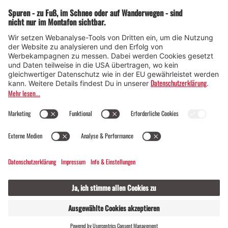
© Montafon Tourismus GmbH
16 °C / 31 °C
Webcams
Kontakt
Veranstaltungen
20 / 2
GASTGEBER
LIVE
FINDEN