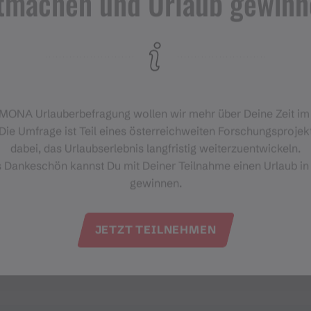
tmachen und Urlaub gewinn
‑MONA Urlauberbefragung wollen wir mehr über Deine Zeit i
Die Umfrage ist Teil eines österreichweiten Forschungsprojekt
dabei, das Urlaubserlebnis langfristig weiterzuentwickeln.
Adresse
s Dankeschön kannst Du mit Deiner Teilnahme einen Urlaub in
gewinnen.
Seifenwerkstatt "ihigügsla"
Ziggamweg 227a
6791 St. Gallenkirch
JETZT TEILNEHMEN