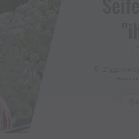
Seif
"i
Ziggamweg 
Kurse un
A