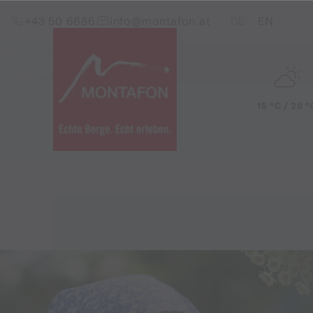
Zum Inhalt springen (Alt+0)
Zum Hauptmenü springen (Alt+1)
Translations of this pag
+43 50 6686
info@montafon.at
DE
EN
15 °C / 28 °