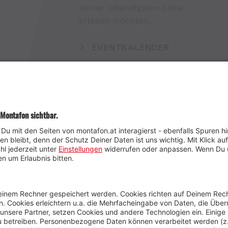
seiner lebendigsten Seite
erleben möchten.
EVENTKALENDER
Wetter
Presse
Anreise
Marke
Kontakt & Team
Jobs
Webcams
Newsletter