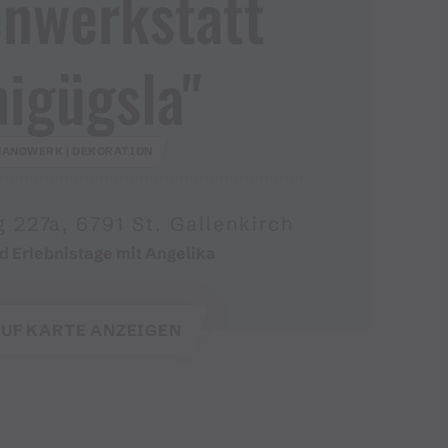
enwerkstatt
higügsla"
HANDWERK | DEKORATION
227a, 6791 St. Gallenkirch
d Erlebnistage mit Angelika
UF KARTE ANZEIGEN