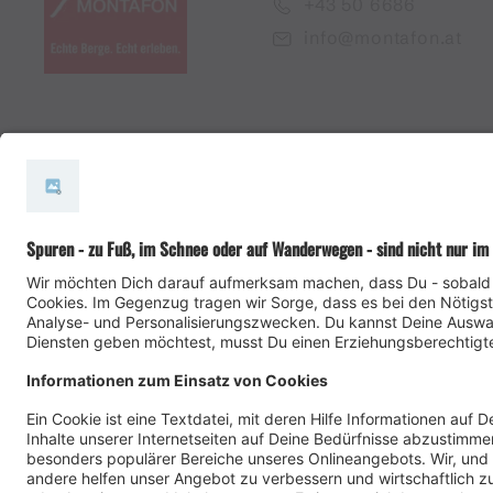
+43 50 6686
info@montafon.at
#meinmontafon