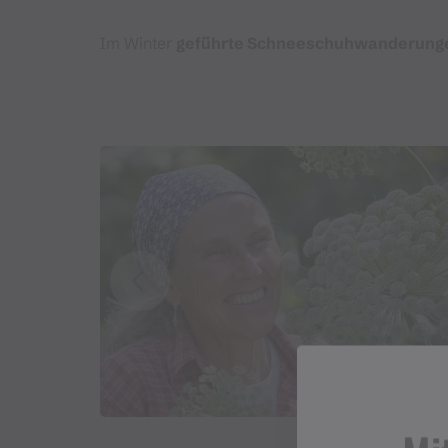
Im Winter
geführte Schneeschuhwanderung