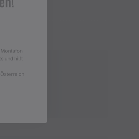
en!
m Montafon
s und hilft
Kontakt
 Österreich
+43 5557 2201