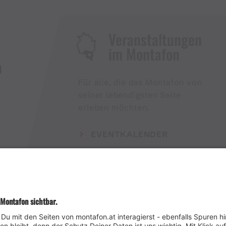
Veranstaltungen
im Montafon
H
Für alle, die das Montafon von
seiner lebendigsten Seite
erleben möchten.
EVENTKALENDER
Wetter
Presse