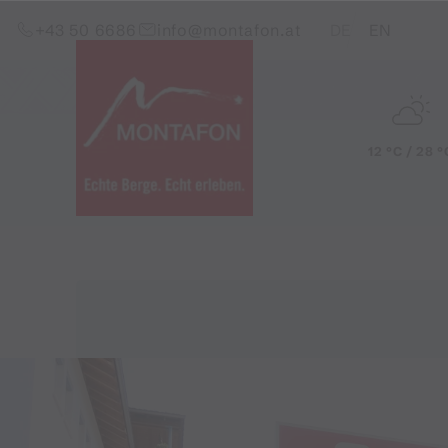
Zum Inhalt springen (Alt+0)
Zum Hauptmenü springen (Alt+1)
Translations of this pag
+43 50 6686
info@montafon.at
DE
EN
12 °C / 28 °