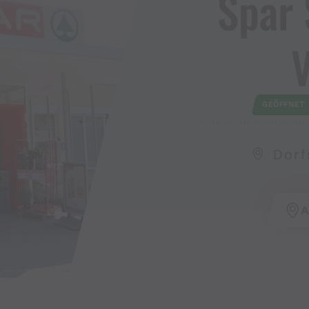
Spar
GEÖFFNET
Dorf
A