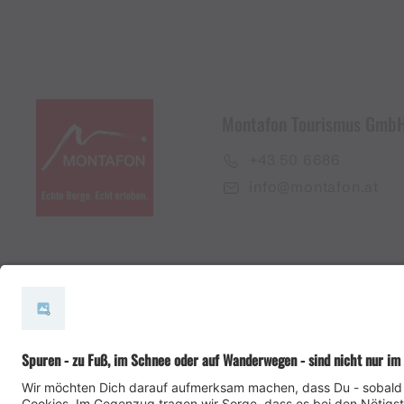
Montafon Tourismus Gmb
+43 50 6686
info@montafon.at
#meinmontafon