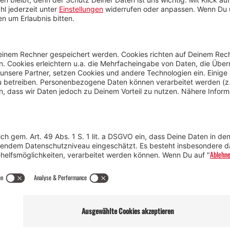
Anreise
Marke
Kontakt & Team
Jobs
Webcams
Newsletter