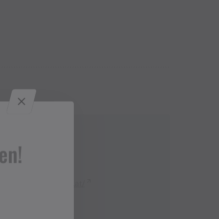
Kontakt
en!
+43 5556 73126
https://www.spar.at/