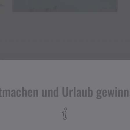
Adresse
tmachen und Urlaub gewinn
Spar Supermarkt Vandans
Dorfstr. 35
6773 Vandans