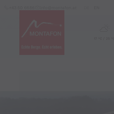
Zum Inhalt springen (Alt+0)
Zum Hauptmenü springen (Alt+1)
Translations of this pag
+43 50 6686
info@montafon.at
DE
EN
17 °C / 25 °