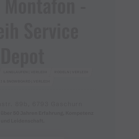
 Montafon ​-​
eih Service
Depot
LANGLAUFEN | VERLEIH
RODELN | VERLEIH
I & SNOWBOARD | VERLEIH
nstr. 89b, 6793 Gaschurn
t über 50 Jahren Erfahrung, Kompetenz
und Leidenschaft.