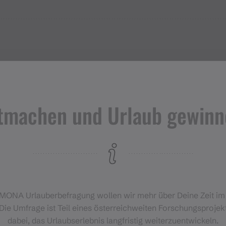
Adresse
tmachen und Urlaub gewinn
Sport Montafon - Verleih Service
Depot
Seilbahnstr. 89b
6793 Gaschurn
‑MONA Urlauberbefragung wollen wir mehr über Deine Zeit i
Die Umfrage ist Teil eines österreichweiten Forschungsprojekt
dabei, das Urlaubserlebnis langfristig weiterzuentwickeln.