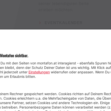
seiner lebendigsten Seite
erleben möchten.
EVENTKALENDER
Wetter
Presse
Anreise
Marke
Kontakt & Team
Jobs
Webcams
Newsletter