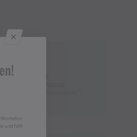
Kontakt
en!
+43 5558 20122 15
office@sportmontafon.at
https://www.sportmontafon.at/
m Montafon
s und hilft