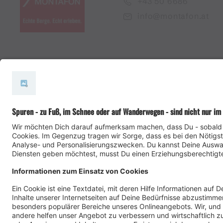
+43 50 6686
info@montafon.at
#meinmontafon