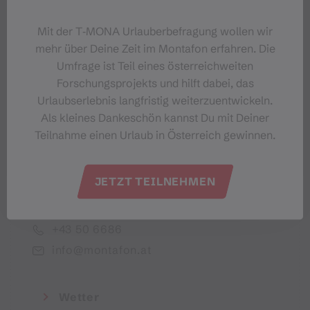
Dein Montafon-Newsletter
Mit der T‑MONA Urlauberbefragung wollen wir
mehr über Deine Zeit im Montafon erfahren. Die
Umfrage ist Teil eines österreichweiten
Forschungsprojekts und hilft dabei, das
Urlaubserlebnis langfristig weiterzuentwickeln.
Ich akzeptiere die Datenschutzbestimmungen
Als kleines Dankeschön kannst Du mit Deiner
Teilnahme einen Urlaub in Österreich gewinnen.
JETZT TEILNEHMEN
Montafon Tourismus GmbH
+43 50 6686
info@montafon.at
Wetter