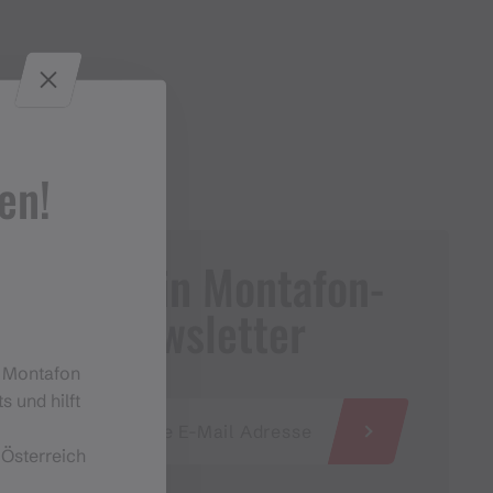
en!
Dein Montafon-
Newsletter
m Montafon
s und hilft
 Österreich