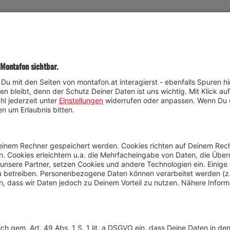
JETZT TEILNEHMEN
Wetter
Presse
Anreise
Marke
Kontakt & Team
Jobs
Webcams
Newsletter