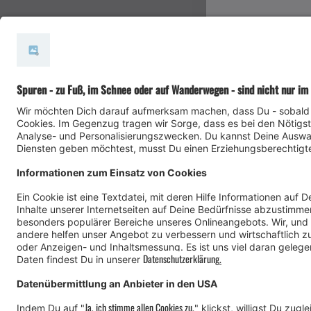
#meinmontafon