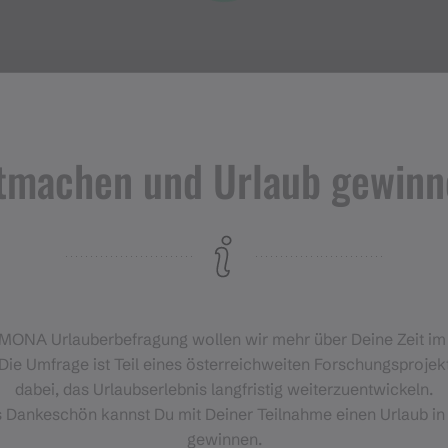
tmachen und Urlaub gewinn
Veranstaltungen
im Montafon
H
‑MONA Urlauberbefragung wollen wir mehr über Deine Zeit i
Für alle, die das Montafon von
Die Umfrage ist Teil eines österreichweiten Forschungsprojekt
seiner lebendigsten Seite
dabei, das Urlaubserlebnis langfristig weiterzuentwickeln.
erleben möchten.
s Dankeschön kannst Du mit Deiner Teilnahme einen Urlaub in
gewinnen.
EVENTKALENDER