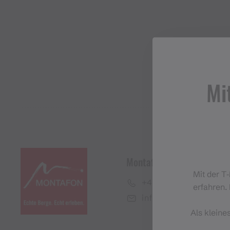
Mi
Montafon Tourismus Gmb
Mit der T
+43 50 6686
erfahren. 
info@montafon.at
Als kleine