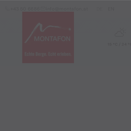
Zum Inhalt springen (Alt+0)
Zum Hauptmenü springen (Alt+1)
Translations of this pag
+43 50 6686
info@montafon.at
DE
EN
15 °C / 24 °