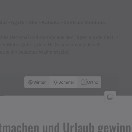
ild - Agath - Diel - Kalkofa - Zentrum Vandans
liches Denkmal und stammt aus den Tagen als die Pest in
der Muttergottes, dem Hl. Sebastian und dem Hl.
te ein beliebtes Wallfahrtsziel.
Winter
Sommer
Ortho
tmachen und Urlaub gewinn