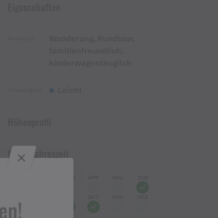
Eigenschaften
Wanderung, Rundtour,
Routentyp
familienfreundlich,
kinderwagentauglich
Leicht
Schwierigkeit
Höhenprofil
Beste Jahreszeit
JAN
FEB
MÄR
APR
MAI
JUN
JUL
AUG
SEP
OKT
NOV
DEZ
en!