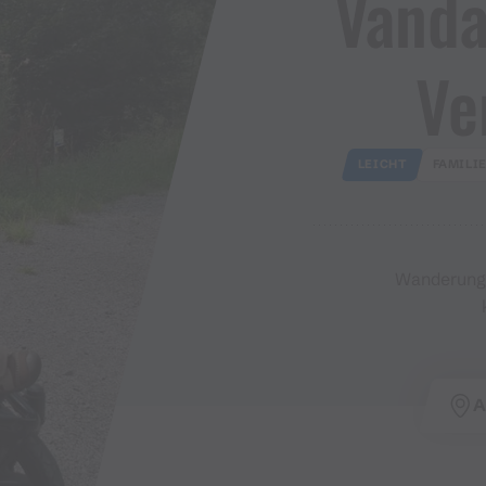
Vandan
Ve
LEICHT
FAMILI
Wanderung ·
A