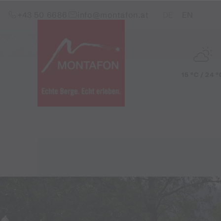
Zum Inhalt springen (Alt+0)
Zum Hauptmenü springen (Alt+1)
Translations of this pag
+43 50 6686
info@montafon.at
DE
EN
15 °C / 24 °