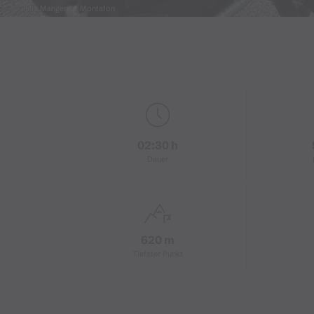
© Julia Mangeng / Montafon
02:30 h
Dauer
620 m
Tiefster Punkt