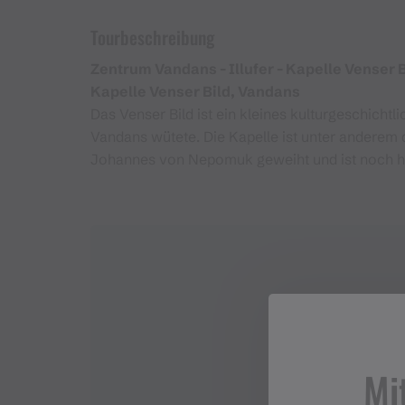
Tourbeschreibung
Zentrum Vandans - Illufer - Kapelle Venser B
Kapelle Venser Bild, Vandans
Das Venser Bild ist ein kleines kulturgeschicht
Vandans wütete. Die Kapelle ist unter anderem 
Johannes von Nepomuk geweiht und ist noch heu
Mi