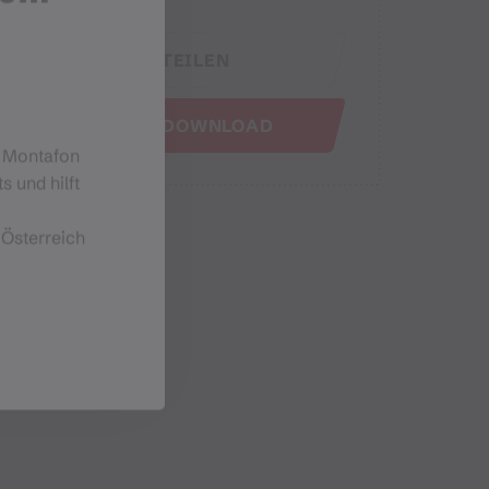
TEILEN
GPX DOWNLOAD
m Montafon
s und hilft
 Österreich