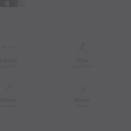
5,44 km
707 m
Länge in km
Höchster Punkt
130 hm
130 hm
Aufstieg
Abstieg