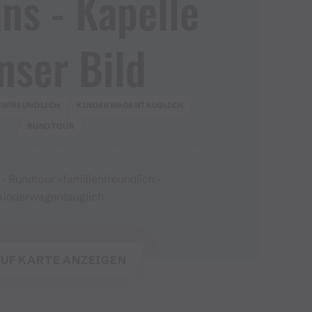
s ​-​ Kapelle
nser Bild
ENFREUNDLICH
KINDERWAGENTAUGLICH
RUNDTOUR
 Rundtour · familienfreundlich ·
kinderwagentauglich
UF KARTE ANZEIGEN