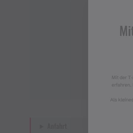
grenzüberschreitenden Handelsverkehr. Großunt
waren, sorgten für den Transport der Waren“, 
Alte Wegverläufe und daran befindliche Reste fr
Mi
begangenen Pfade. Das Aufkommen und der Aus
politische Situation des Habsburgerreiches info
den Fernhandel über die Jöcher ein.
Das Buch „Via Valtellina. Montafon“ der Montaf
genau erzählt, ist im Buchhandel und in alle
museen.at im Internet erhältlich.
Mit der T
erfahren. 
Als kleine
Anfahrt