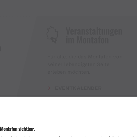
Veranstaltungen
im Montafon
H
Für alle, die das Montafon von
seiner lebendigsten Seite
erleben möchten.
EVENTKALENDER
Wetter
Presse