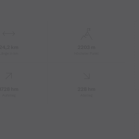
24,2 km
2203 m
Länge in km
Höchster Punkt
1728 hm
228 hm
Aufstieg
Abstieg