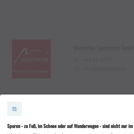
Montafon Tourismus Gmb
+43 50 6686
info@montafon.at
#meinmontafon