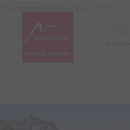
Zum Inhalt springen (Alt+0)
Zum Hauptmenü springen (Alt+1)
Translations of this pag
+43 50 6686
info@montafon.at
DE
EN
15 °C / 24 °