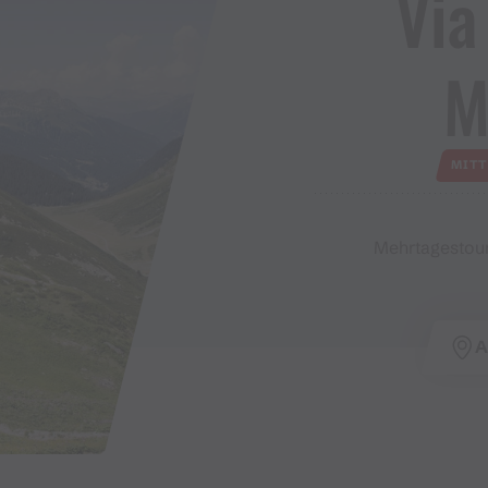
Via
M
MITT
Mehrtagestour
A