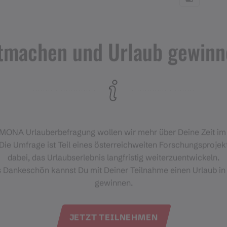
ernehmer, die zum Beispiel in Davos beheimatet
sagt der Montafoner Museums-Direktor Michael Kasper.
üherer Gaststätten erinnern an die einst stark
tmachen und Urlaub gewinn
bau des Eisenbahnverkehrs im Allgemeinen und die
lge des Verlustes der Lombardei im Speziellen stellten
oner Schriftenreihe 16, welcher diesen Wegabschnitt
n Montafoner Museen sowie unter www.montafoner-
‑MONA Urlauberbefragung wollen wir mehr über Deine Zeit i
Die Umfrage ist Teil eines österreichweiten Forschungsprojekt
dabei, das Urlaubserlebnis langfristig weiterzuentwickeln.
s Dankeschön kannst Du mit Deiner Teilnahme einen Urlaub in
gewinnen.
JETZT TEILNEHMEN