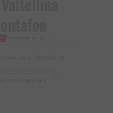
 Valtellina
ontafon
EL
EINKEHRMÖGLICHKEIT
 · Wanderung · Einkehrmöglichkeit
UF KARTE ANZEIGEN