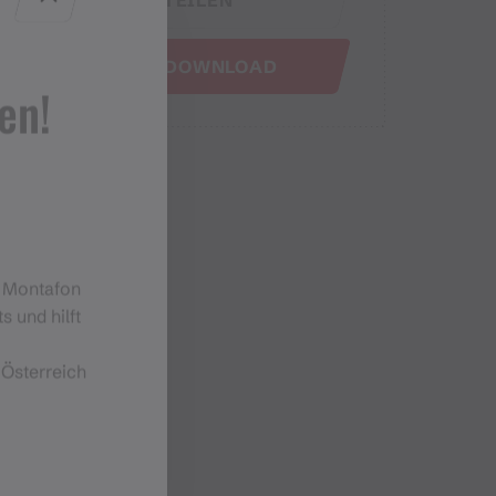
GPX DOWNLOAD
en!
m Montafon
s und hilft
 Österreich