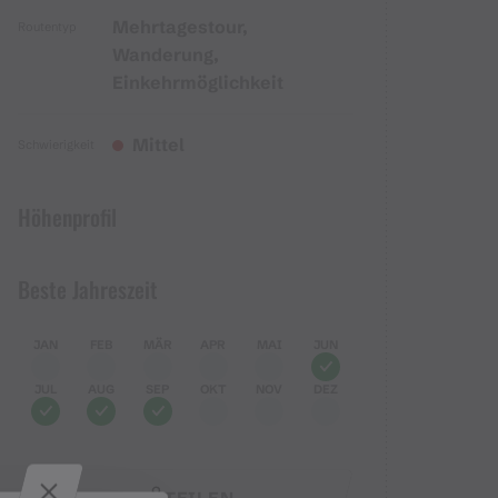
Mehrtagestour,
Routentyp
Wanderung,
Einkehrmöglichkeit
Mittel
Schwierigkeit
Höhenprofil
Beste Jahreszeit
JAN
FEB
MÄR
APR
MAI
JUN
JUL
AUG
SEP
OKT
NOV
DEZ
TEILEN