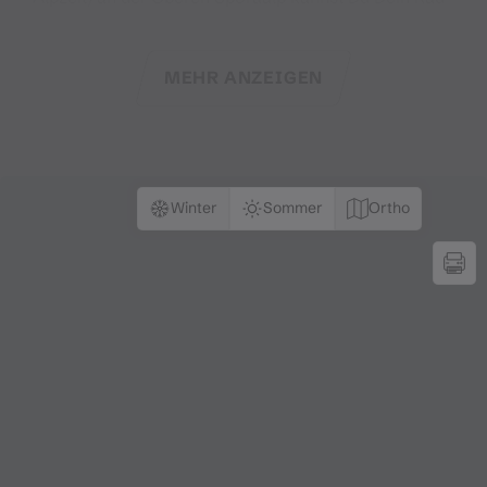
sicher abstellen und von hier aus zu Fuß
weiterwandern.
MEHR ANZEIGEN
Der Aufstieg zur Geißspitze führt über einen in
Serpentinen angelegten Steig durch die
Berglandschaft des Rätikon. Im Zickzack gewinnst
Du relativ schnell an Höhe, während sich Dir Schritt
Winter
Sommer
Ortho
für Schritt ein eindrucksvoller Rundumblick auf
einige der markantesten Gipfel des Montafon
eröffnet.
Der Rückweg folgt dem selben Pfad und führt
zunächst durch felsiges, später durch üppig grünes
Gelände zurück zur Sporaalp. Besonders nach Regen
ist hier Trittsicherheit gefragt – der Weg kann dann
schnell rutschig werden. Gutes Schuhwerk mit
griffiger Sohle ist unbedingt zu empfehlen.