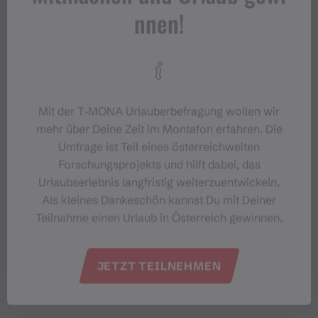
nnen!
Eigenschaften
Mit der T‑MONA Urlauberbefragung wollen wir
(E-)Mountainbiken, Wanderung
Routentyp
mehr über Deine Zeit im Montafon erfahren. Die
Umfrage ist Teil eines österreichweiten
Mittel
Schwierigkeit
Forschungsprojekts und hilft dabei, das
Urlaubserlebnis langfristig weiterzuentwickeln.
Alpe Spora
Start
Als kleines Dankeschön kannst Du mit Deiner
Teilnahme einen Urlaub in Österreich gewinnen.
Alpe Spora
Ziel
JETZT TEILNEHMEN
Höhenprofil