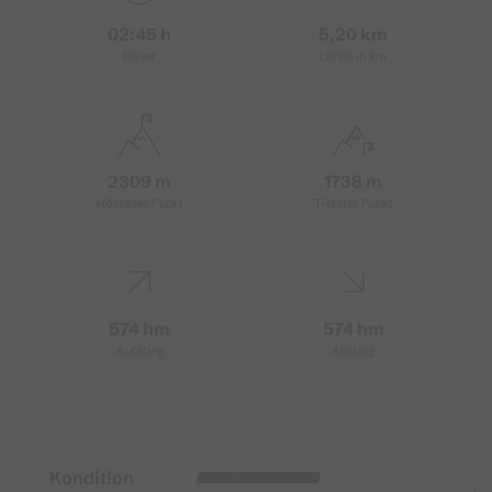
02:45 h
5,20 km
Dauer
Länge in km
2309 m
1738 m
Höchster Punkt
Tiefster Punkt
574 hm
574 hm
Aufstieg
Abstieg
Kondition