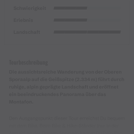
Schwierigkeit
Erlebnis
Landschaft
Tourbeschreibung
Die aussichtsreiche Wanderung von der Oberen
Sporaalp auf die Geißspitze (2.334 m) führt durch
ruhige, alpin geprägte Landschaft und eröffnet
ein beeindruckendes Panorama über das
Montafon.
Den Ausgangspunkt dieser Tour erreichst Du bequem
mit dem Bike. Beim Bike & Hike-Ständer (nur in der
Alpzeit) an der Oberen Sporaalp kannst Du Dein Rad