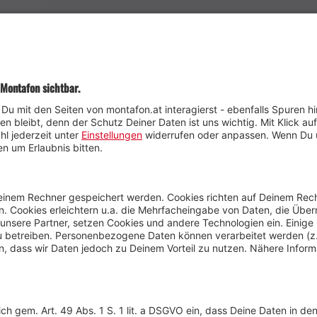
Wetter
Presse
Anreise
Marke
Kontakt & Team
Jobs
Webcams
Newsletter