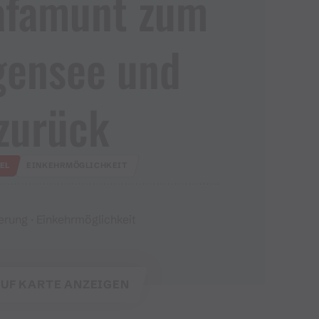
afamunt zum
gensee und
zurück
EL
EINKEHRMÖGLICHKEIT
rung · Einkehrmöglichkeit
UF KARTE ANZEIGEN