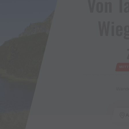
Von T
Wie
MITT
Wande
A