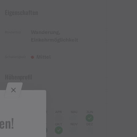
Eigenschaften
Wanderung,
Routentyp
Einkehrmöglichkeit
Mittel
Schwierigkeit
Höhenprofil
Beste Jahreszeit
JAN
FEB
MÄR
APR
MAI
JUN
en!
JUL
AUG
SEP
OKT
NOV
DEZ