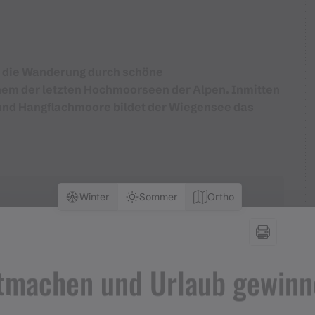
t die Wanderung durch schöne
m der letzten Hochmoorseen der Alpen. Inmitten
nd Hangflachmoore bildet der Wiegensee das
Winter
Sommer
Ortho
tmachen und Urlaub gewinn