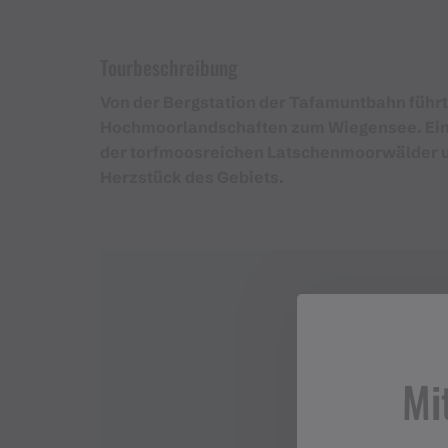
Tourbeschreibung
Von der Bergstation der Tafamuntbahn führ
Hochmoorlandschaften zum Wiegensee. Eine
der torfmoosreichen Latschenmoorwälder u
Herzstück des Gebiets.
Mi