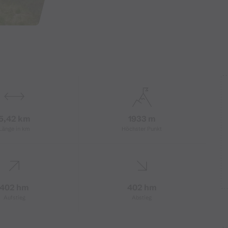
5,42 km
1933 m
Länge in km
Höchster Punkt
402 hm
402 hm
Aufstieg
Abstieg