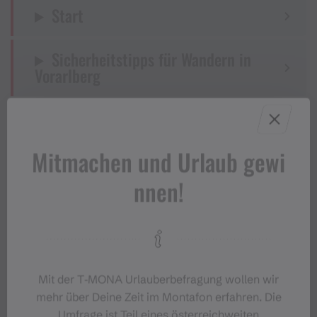
Start
Sicherheitstipps für Wandern in
Vorarlberg
Mitmachen und Urlaub gewi
Eigenschaften
nnen!
Wanderung, Einkehrmöglichkeit
Routentyp
Mittel
Schwierigkeit
Mit der T‑MONA Urlauberbefragung wollen wir
mehr über Deine Zeit im Montafon erfahren. Die
Höhenprofil
Umfrage ist Teil eines österreichweiten