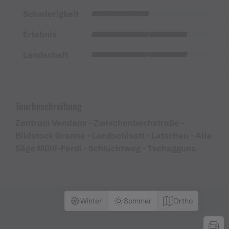
Schwierigkeit
Erlebnis
Landschaft
Tourbeschreibung
Zentrum Vandans - Zwischenbachstraße -
Bildstock Granna - Landschisott - Latschau - Alte
Säge Mülli-Ferdi - Schluchtweg - Tschagguns
Winter
Sommer
Ortho