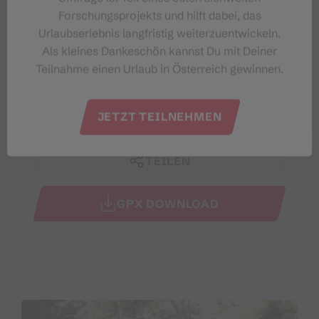
Forschungsprojekts und hilft dabei, das
Beste Jahreszeit
Urlaubserlebnis langfristig weiterzuentwickeln.
Als kleines Dankeschön kannst Du mit Deiner
JAN
FEB
MÄR
APR
MAI
JUN
Teilnahme einen Urlaub in Österreich gewinnen.
JUL
AUG
SEP
OKT
NOV
DEZ
JETZT TEILNEHMEN
TEILEN
GPX DOWNLOAD