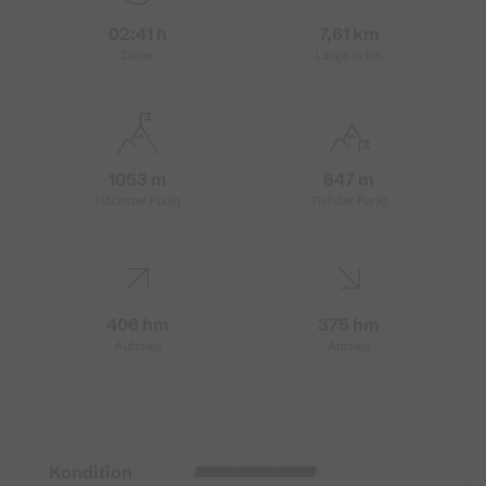
02:41 h
7,61 km
Dauer
Länge in km
1053 m
647 m
Höchster Punkt
Tiefster Punkt
406 hm
375 hm
Aufstieg
Abstieg
Kondition