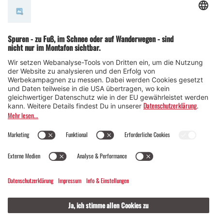
Alpinismusweg
LEICHT
ALPENMOSAIK - TAL
EINKEHRMÖGLICHKEIT
FAMILIENFREUNDLICH
RUNDTOUR
02:00 h
5,17 km
144 hm