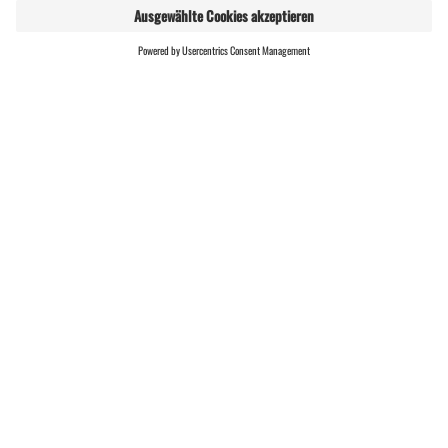
GASTGEBER
LIVE
FINDEN
Themenweg · Wanderung · Alpenmosaik - Tal ·
Alpenmosaik · Einkehrmöglichkeit · Rundtour ·
familienfreundlich