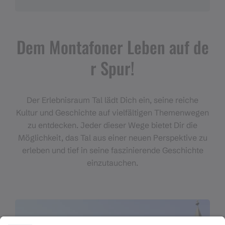
Dem Montafoner Leben auf de
r Spur!
Der Erlebnisraum Tal lädt Dich ein, seine reiche
Kultur und Geschichte auf vielfältigen Themenwegen
zu entdecken. Jeder dieser Wege bietet Dir die
Möglichkeit, das Tal aus einer neuen Perspektive zu
erleben und tief in seine faszinierende Geschichte
einzutauchen.