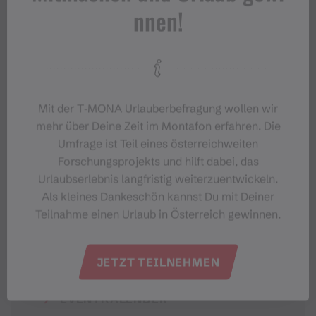
nnen!
#meinmontafon
Mit der T‑MONA Urlauberbefragung wollen wir
mehr über Deine Zeit im Montafon erfahren. Die
Umfrage ist Teil eines österreichweiten
Forschungsprojekts und hilft dabei, das
Urlaubserlebnis langfristig weiterzuentwickeln.
Als kleines Dankeschön kannst Du mit Deiner
Veranstaltungen im Montafon
Teilnahme einen Urlaub in Österreich gewinnen.
Für alle, die das Montafon von seiner
JETZT TEILNEHMEN
lebendigsten Seite erleben möchten.
EVENTKALENDER