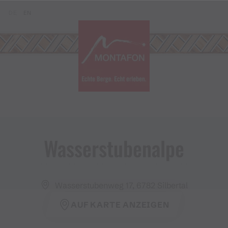
Zum Inhalt springen (Alt+0)
Zum Hauptmenü springen (Alt+1)
Translations of this page
DE
EN
Wasserstubenalpe
Wasserstubenweg 17, 6782 Silbertal
AUF KARTE ANZEIGEN