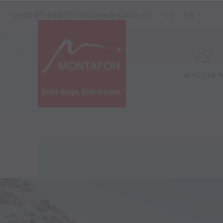
Zum Inhalt springen (Alt+0)
Zum Hauptmenü springen (Alt+1)
Translations of this pag
+43 50 6686
info@montafon.at
DE
EN
15 °C / 28 °