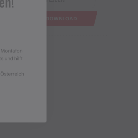
en!
GPX DOWNLOAD
m Montafon
s und hilft
 Österreich