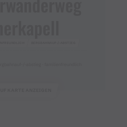
erwanderweg
nerkapell
ENFREUNDLICH
BERGBAHNAUF-/-ABSTIEG
gbahnauf-/-abstieg · familienfreundlich
UF KARTE ANZEIGEN