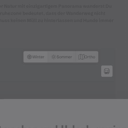
er Natur mit einzigartigem Panorama wanderst Du
ldruhezone bedeutet, dass der Wanderweg nicht
muss keinen Müll zu hinterlassen und Hunde immer
Winter
Sommer
Ortho