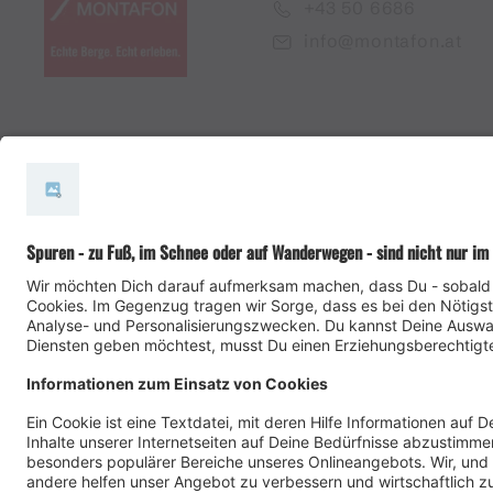
+43 50 6686
info@montafon.at
#meinmontafon