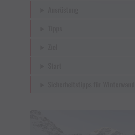
Ausrüstung
Tipps
Ziel
Start
Sicherheitstipps für Winterwand