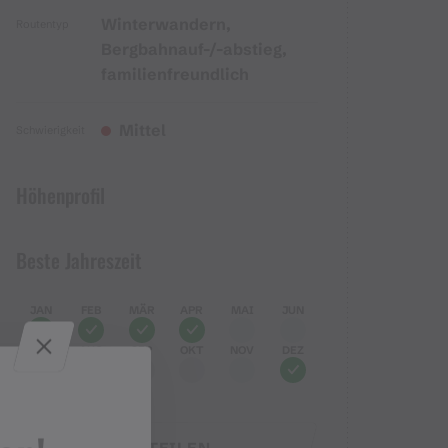
Winterwandern,
Routentyp
Bergbahnauf-/-abstieg,
familienfreundlich
Mittel
Schwierigkeit
Höhenprofil
Beste Jahreszeit
JAN
FEB
MÄR
APR
MAI
JUN
JUL
AUG
SEP
OKT
NOV
DEZ
TEILEN