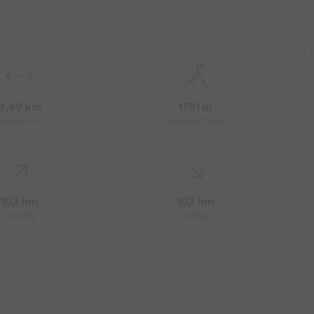
3,49 km
1751 m
Länge in km
Höchster Punkt
102 hm
102 hm
Aufstieg
Abstieg