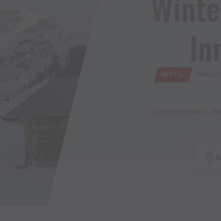
Wint
In
MITTEL
FAMILI
Winterwandern · Ber
A