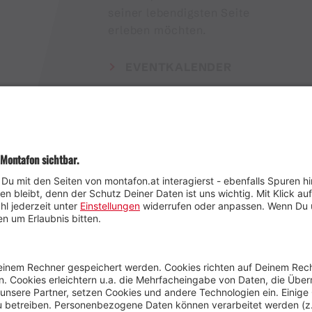
seiner lebendigsten Seite
erleben möchten.
EVENTKALENDER
Wetter
Presse
Anreise
Marke
Kontakt & Team
Jobs
Webcams
Newsletter