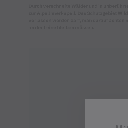
Durch verschneite Wälder und in unberührt
zur Alpe Innerkapell. Das Schutzgebiet Wi
verlassen werden darf, man darauf achten 
an der Leine bleiben müssen.