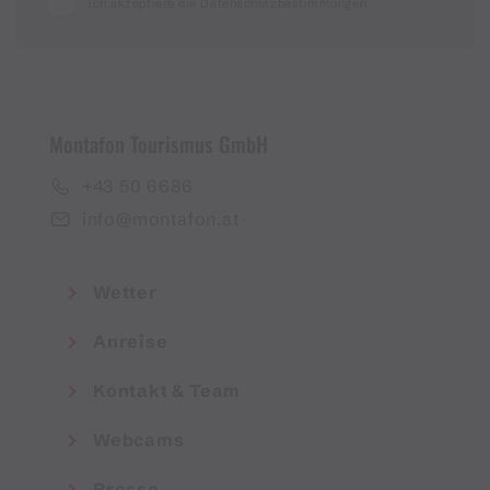
Ich akzeptiere die Datenschutzbestimmungen
der Knappagruaba bereits in keltischer Zeit Bergbau
betrieben und wohl Eisenerz abgebaut wurde.
Mehrere Indizien sprechen nach den neuesten
Forschungen dafür,
Montafon Tourismus GmbH
dass auch schon in der Bronzezeit das begehrte
+43 50 6686
Kupfererz gewonnen wurde.
info@montafon.at
Die Geschichte der Besiedlung des Montafons steht
daher in engem Zusammenhang mit seinen
Wetter
verkehrsgünstigen Pässen, der Weidewirtschaft und
mit der Prospektion und dem Abbau von Erzen.
Anreise
Heute wissen wir aufgrund der interdisziplinären
Kontakt & Team
archäologischen Forschungen, dass das Montafon
seit der Bronze- und Eisenzeit, also bereits vor 4000
Webcams
Jahren, eine blühende inneralpine Siedlungskammer
darstellte.
Presse