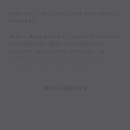
4000 Jahre Siedlungstätigkeit und ältester Bergbau
im Montafon
Die Besiedlungsgeschichte der Alpen ist eng mit dem
Lebensraum, dem Klima und den Gletschern
verbunden. Die Alpen bieten unterschiedliche
Siedlungs- und Lebensräume von der flachen
Voralpenzone, den Talschaften und inneralpinen
Beckenlagen über submontane bis zu montanen
Höhenlagen über die Waldgrenze hinaus. Die Täler
und das Gebirge boten zunächst nur wenige
MEHR ANZEIGEN
geeignete Siedlungslagen, die für dauerhafte und
ganzjährig genutzte Siedlungen geeignet sind. Erst in
jüngster historischer Zeit wurden die Bachläufe in
den Tälern gebändigt und