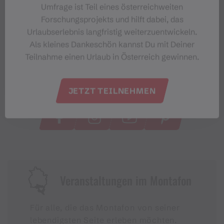
Umfrage ist Teil eines österreichweiten
bodenkundliche Untersuchungen im Kontext der
Forschungsprojekts und hilft dabei, das
frühen Siedel- und Wirtschaftstätigkeiten bis in
Urlaubserlebnis langfristig weiterzuentwickeln.
höhere Lagen zwischen 1500 und 2000 m Höhe
Als kleines Dankeschön kannst Du mit Deiner
quantifiziert und qualifiziert werden. Sie belegen
Teilnahme einen Urlaub in Österreich gewinnen.
zusammen mit den vegetationsgeschichtlichen
Untersuchungen eindrücklich, dass der
Bartholomäberg seit der 1. Hälfte des 2.
#meinmontafon
JETZT TEILNEHMEN
Jahrtausends ein intensiv genutzter Siedlungs- und
Wirtschaftsraum war, der heute zurecht als die Wiege
des Montafons bezeichnet wird.
Zum alten Bergbau im Montanrevier des
Montafon
Veranstaltungen im Montafon
Die Grenzräume der Siedlungstätigkeit des
Menschen reichten besonders in den vor- und
Für alle, die das Montafon von seiner
frühgeschichtlichen Perioden über die natürlichen
lebendigsten Seite erleben möchten.