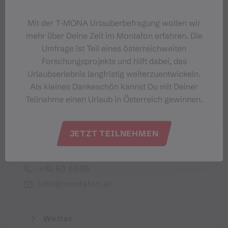
Dein Montafon-Newsletter
Mit der T‑MONA Urlauberbefragung wollen wir
mehr über Deine Zeit im Montafon erfahren. Die
Umfrage ist Teil eines österreichweiten
Forschungsprojekts und hilft dabei, das
Urlaubserlebnis langfristig weiterzuentwickeln.
Ich akzeptiere die Datenschutzbestimmungen
Als kleines Dankeschön kannst Du mit Deiner
Teilnahme einen Urlaub in Österreich gewinnen.
JETZT TEILNEHMEN
Montafon Tourismus GmbH
+43 50 6686
info@montafon.at
Wetter