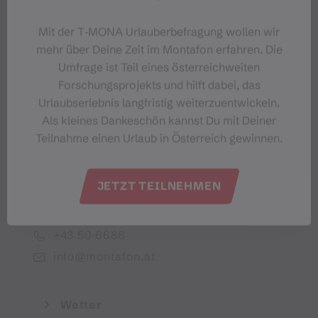
Dein Montafon-Newsletter
Mit der T‑MONA Urlauberbefragung wollen wir
mehr über Deine Zeit im Montafon erfahren. Die
Umfrage ist Teil eines österreichweiten
Forschungsprojekts und hilft dabei, das
Urlaubserlebnis langfristig weiterzuentwickeln.
Ich akzeptiere die Datenschutzbestimmungen
Als kleines Dankeschön kannst Du mit Deiner
Teilnahme einen Urlaub in Österreich gewinnen.
JETZT TEILNEHMEN
Montafon Tourismus GmbH
+43 50 6686
info@montafon.at
Wetter