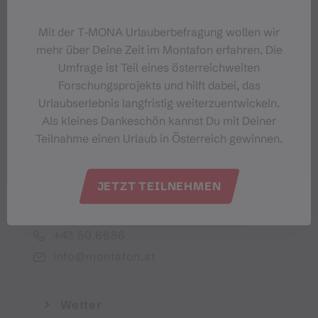
Dein Montafon-Newsletter
Mit der T‑MONA Urlauberbefragung wollen wir
mehr über Deine Zeit im Montafon erfahren. Die
Umfrage ist Teil eines österreichweiten
Forschungsprojekts und hilft dabei, das
Urlaubserlebnis langfristig weiterzuentwickeln.
Ich akzeptiere die Datenschutzbestimmungen
Als kleines Dankeschön kannst Du mit Deiner
Teilnahme einen Urlaub in Österreich gewinnen.
JETZT TEILNEHMEN
Montafon Tourismus GmbH
+43 50 6686
info@montafon.at
Wetter