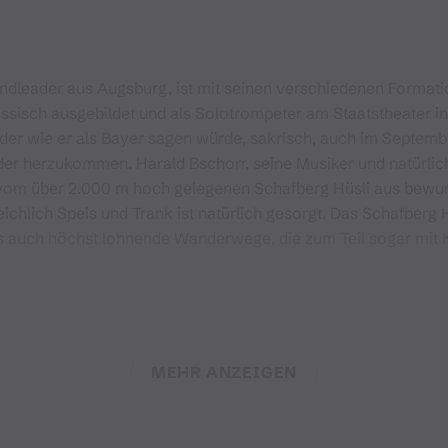
andleader aus Augsburg, ist mit seinen verschiedenen Formati
lassisch ausgebildet und als Solotrompeter am Staatstheater i
, oder wie er als Bayer sagen würde, sakrisch, auch im Septemb
eder herzukommen. Harald Bschorr, seine Musiker und natürli
m über 2.000 m hoch gelegenen Schafberg Hüsli aus bewunder
ichlich Speis und Trank ist natürlich gesorgt. Das Schafberg Hü
es auch höchst lohnende Wanderwege, die zum Teil sogar mit
kehrsmitteln
MEHR ANZEIGEN