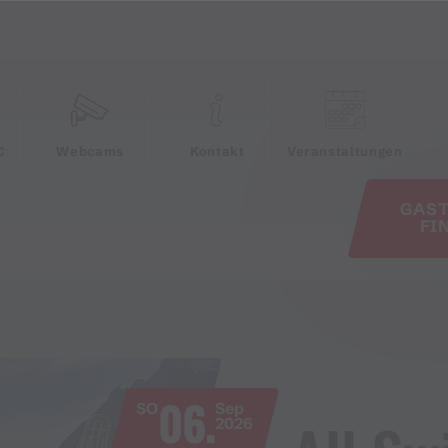
e
C
Webcams
Kontakt
Veranstaltungen
GAS
FI
06.
SO
Sep
2026