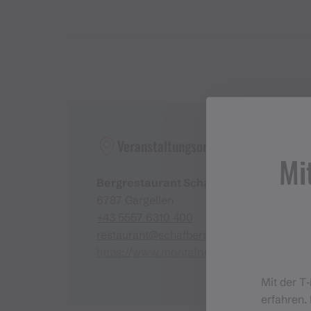
Dein kostenloses Ticket für die Anreise innerh
Haltestelle:
Bergbahnen Gargellen, Linie 670
Parkplatz:
Bergbahnen Gargellen
WC:
Bergrestaurant Schafberghüsli oder Talsta
Veranstaltungsort
Mi
Bergrestaurant Schafberg Hüsli
6787 Gargellen
+43 5557 6310 400
restaurant@schafberghuesli.at
https://www.montafon.at/gargellen/de
Mit der T
erfahren. 