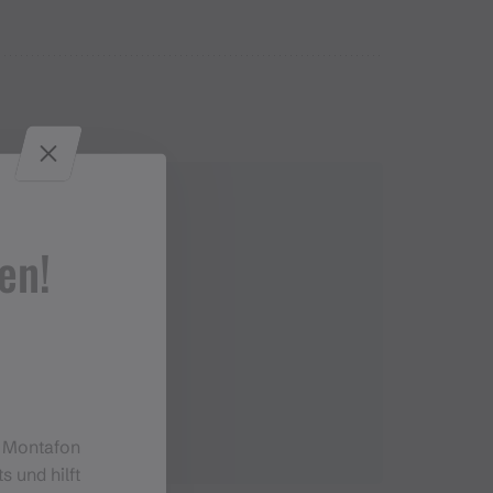
en!
 GmbH
at
m Montafon
s und hilft