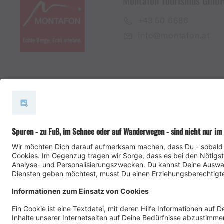
Montafon Tourismus Gmb
+43 50 6686
info@montafon.at
#meinmontafon