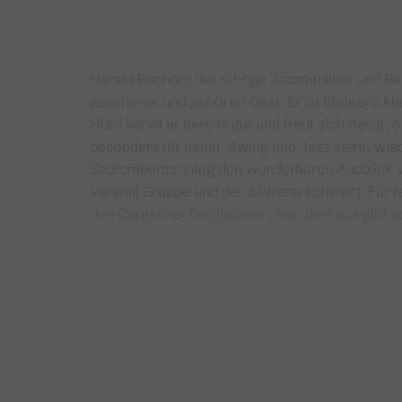
Harald Bschorr, der rührige Jazzmusiker und B
gesehener und gehörter Gast. Er ist übrigens k
Hüsli kennt er bereits gut und freut sich riesig
besonders für feinen Swing und Jazz steht, wi
Septembersonntag den wunderbaren Ausblick vo
Verwall Gruppe und der Silvretta schweift. Für re
den Gargellner Bergbahnen. Von dort aus gibt 
Nutze bitte die Anreise mit den
öffentlichen Ver
Anreise:
Bergbahnen Gargellen, Linie 670