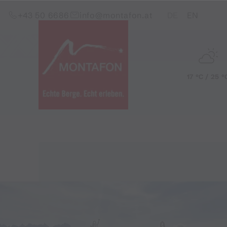
Zum Inhalt springen (Alt+0)
Zum Hauptmenü springen (Alt+1)
Translations of this pag
+43 50 6686
info@montafon.at
DE
EN
17 °C / 25 °