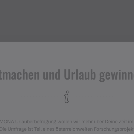
alb des VVV Liniennetzes findest Du
hier
.
tion Bergbahn Gargellen
Veranstalter
tmachen und Urlaub gewinn
Montafon Tourismus
Montafoner Str. 21
Schruns 6780
+43506686200
info@montafon.at
https://www.montafon.
‑MONA Urlauberbefragung wollen wir mehr über Deine Zeit i
Die Umfrage ist Teil eines österreichweiten Forschungsprojekt