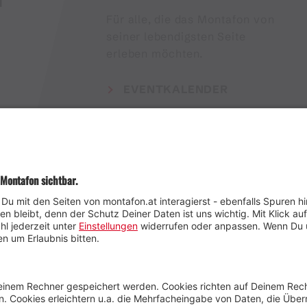
H
Für alle, die das Montafon von
seiner lebendigsten Seite
erleben möchten.
EVENTKALENDER
Wetter
Presse
Anreise
Marke
Kontakt & Team
Jobs
Webcams
Newsletter