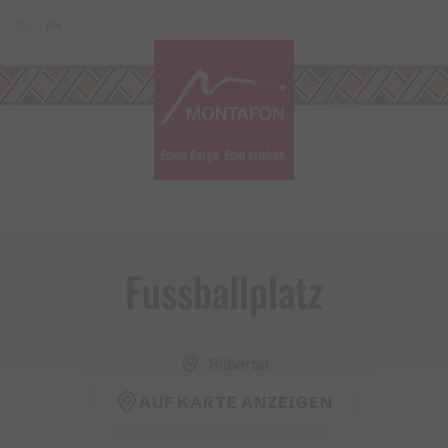
Zum Inhalt springen (Alt+0)
Zum Hauptmenü springen (Alt+1)
Translations of this page
DE
EN
Fussballplatz
Silbertal
AUF KARTE ANZEIGEN