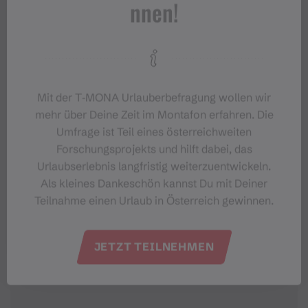
nnen!
#meinmontafon
Mit der T‑MONA Urlauberbefragung wollen wir
mehr über Deine Zeit im Montafon erfahren. Die
Umfrage ist Teil eines österreichweiten
Forschungsprojekts und hilft dabei, das
Urlaubserlebnis langfristig weiterzuentwickeln.
Veranstaltungen im Montafon
Als kleines Dankeschön kannst Du mit Deiner
Teilnahme einen Urlaub in Österreich gewinnen.
Für alle, die das Montafon von seiner
lebendigsten Seite erleben möchten.
JETZT TEILNEHMEN
EVENTKALENDER