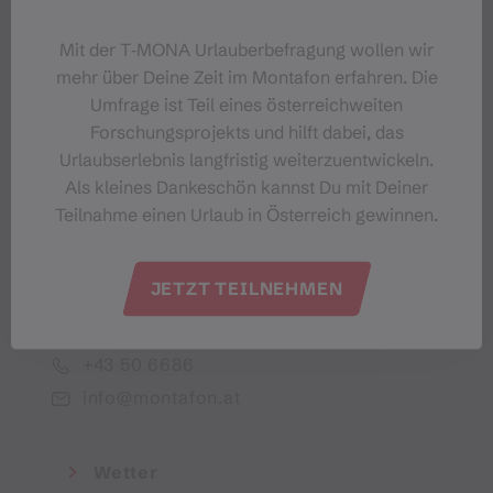
Dein Montafon-Newsletter
Mit der T‑MONA Urlauberbefragung wollen wir
mehr über Deine Zeit im Montafon erfahren. Die
Umfrage ist Teil eines österreichweiten
Forschungsprojekts und hilft dabei, das
Urlaubserlebnis langfristig weiterzuentwickeln.
Ich akzeptiere die Datenschutzbestimmungen
Als kleines Dankeschön kannst Du mit Deiner
Teilnahme einen Urlaub in Österreich gewinnen.
JETZT TEILNEHMEN
Montafon Tourismus GmbH
+43 50 6686
info@montafon.at
Wetter