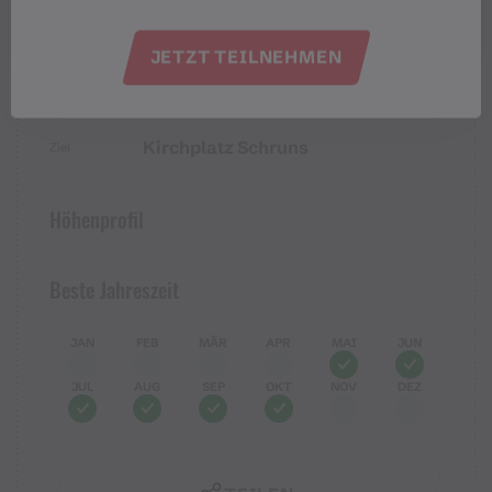
Leicht
Schwierigkeit
JETZT TEILNEHMEN
Kirchplatz Schruns
Start
Kirchplatz Schruns
Ziel
Höhenprofil
Beste Jahreszeit
JAN
FEB
MÄR
APR
MAI
JUN
JUL
AUG
SEP
OKT
NOV
DEZ