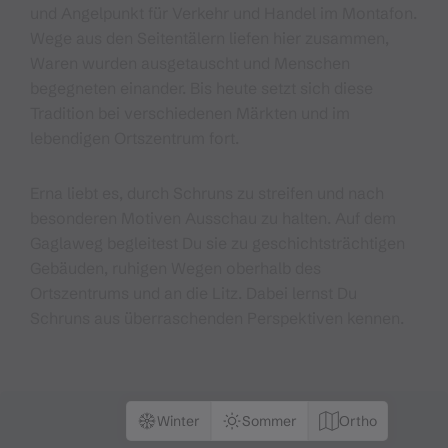
und Angelpunkt für Verkehr und Handel im Montafon.
Wege aus den Seitentälern liefen hier zusammen,
Waren wurden ausgetauscht und Menschen
begegneten einander. Bis heute setzt sich diese
Tradition bei verschiedenen Märkten und im
lebendigen Ortszentrum fort.
Erna liebt es, durch Schruns zu streifen und nach
besonderen Motiven Ausschau zu halten. Auf dem
Gaglaweg begleitest Du sie zu geschichtsträchtigen
Gebäuden, ruhigen Wegen oberhalb des
Ortszentrums und an die Litz. Dabei lernst Du
Schruns aus überraschenden Perspektiven kennen.
Winter
Sommer
Ortho