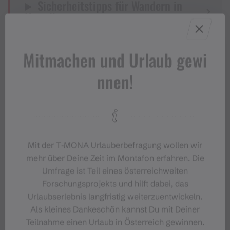
Sicherheitstipps für Wandern in
Vorarlberg
Mitmachen und Urlaub gewi
ERFAHRE MEHR ÜBER DIE MUNTAFUNER
nnen!
GAGLAWEGE
Eigenschaften
Mit der T‑MONA Urlauberbefragung wollen wir
mehr über Deine Zeit im Montafon erfahren. Die
Umfrage ist Teil eines österreichweiten
Themenweg, Wanderung,
Routentyp
Forschungsprojekts und hilft dabei, das
Gaglawege (Kinderwanderwege),
Urlaubserlebnis langfristig weiterzuentwickeln.
Rundtour, familienfreundlich,
Als kleines Dankeschön kannst Du mit Deiner
kinderwagentauglich
Teilnahme einen Urlaub in Österreich gewinnen.