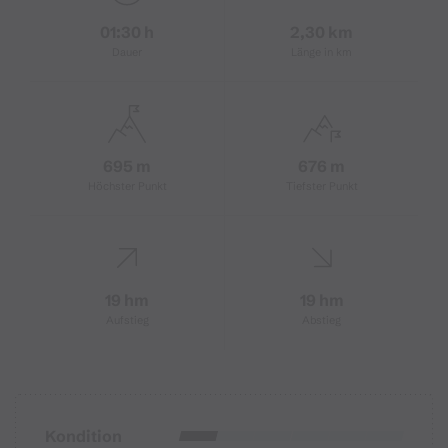
01:30 h
2,30 km
Dauer
Länge in km
695 m
676 m
Höchster Punkt
Tiefster Punkt
19 hm
19 hm
Aufstieg
Abstieg
Kondition