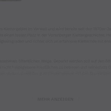
s Klettergebiet im Verwall und wird bereits seit den 1970er-J
einen festen Platz in der Vorarlberger Klettergeschichte. Heu
igkeitsgraden und richtet sich an erfahrene Kletternde mit e
gesehenen öffentlichen Wege. Geparkt werden soll auf den öffe
h nicht freigegebene Kiesflächen zu betreten und keinesfalls
alten voraus, damit das gute Einvernehmen mit den Grundeigent
ie Begehung erfolgt eigenverantwortlich und auf eigenes Risik
r geprüft werden.
MEHR ANZEIGEN