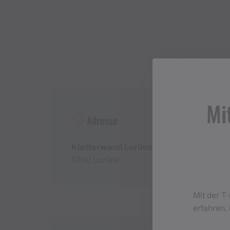
Schwierigkeitsgrad
: 7 - 11, extrem schwer
Zugang
: Kurz nach der Ill rechts über einen 
die Schienen überqueren. Auf dem Querweg nac
Steinmauer dem Pfad gerade hoch folgen.
Wandhöhe
: 20-30 m
Mi
Adresse
Kletterwand Lorünser Wändle
6700 Lorüns
Mit der T
erfahren. 