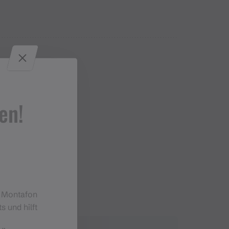
ginn des Schotterweges links halten und wieder
 an diesem vorbei und nach markanter
en!
m Montafon
s und hilft