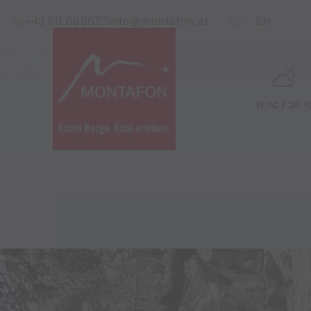
Zum Inhalt springen (Alt+0)
Zum Hauptmenü springen (Alt+1)
Translations of this pag
+43 50 6686
info@montafon.at
DE
EN
17 °C / 25 °