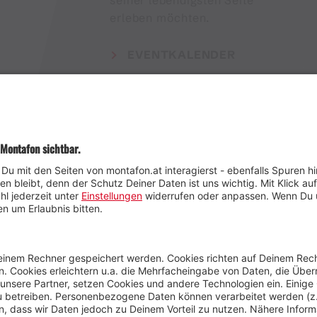
erleben möchten.
EVENTKALENDER
Wetter
Presse
Anreise
Marke
Kontakt & Team
Jobs
Webcams
Newsletter