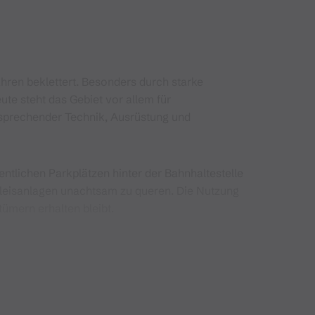
ahren beklettert. Besonders durch starke
te steht das Gebiet vor allem für
ntsprechender Technik, Ausrüstung und
ntlichen Parkplätzen hinter der Bahnhaltestelle
 Gleisanlagen unachtsam zu queren. Die Nutzung
ümern erhalten bleibt.
o. Aktuelle Informationen zu Routen, Zugang und