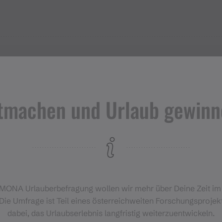
Bahnübergang. Dem geteerten Weg ca. 100 Meter folgen. Am Be
h rechts bis zum Ende des Schotterwegs am Stollengelände,
tmachen und Urlaub gewinn
‑MONA Urlauberbefragung wollen wir mehr über Deine Zeit i
Die Umfrage ist Teil eines österreichweiten Forschungsprojekt
dabei, das Urlaubserlebnis langfristig weiterzuentwickeln.