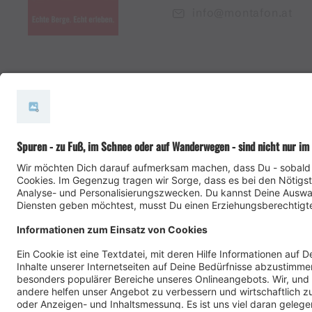
info@montafon.at
#meinmontafon