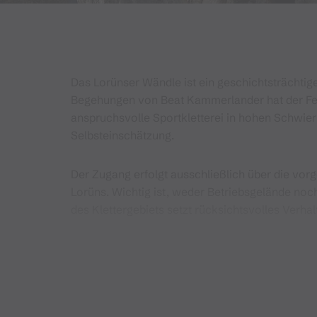
Das Lorünser Wändle ist ein geschichtsträchtige
Begehungen von Beat Kammerlander hat der Fels 
anspruchsvolle Sportkletterei in hohen Schwier
Selbsteinschätzung.
Der Zugang erfolgt ausschließlich über die vor
Lorüns. Wichtig ist, weder Betriebsgelände noc
des Klettergebiets setzt rücksichtsvolles Verh
Wie bei allen Klettergebieten gilt auch hier: D
möglichen Einschränkungen sollten vor der Tou
Gebirgsmassiv
: Verwall