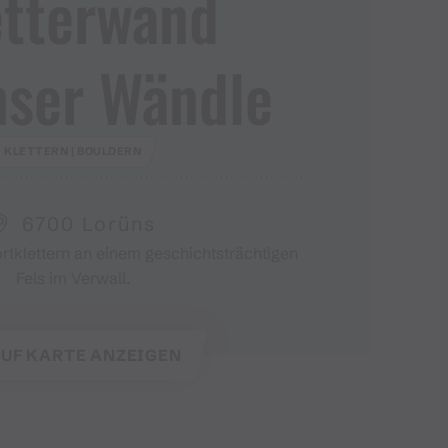
etterwand
nser Wändle
KLETTERN | BOULDERN
6700 Lorüns
rtklettern an einem geschichtsträchtigen
Fels im Verwall.
UF KARTE ANZEIGEN