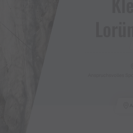
Kl
Lorü
Anspruchsvolles Spo
A