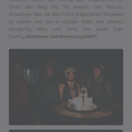
ihnen den Weg ins Tal wiesen. Der Genuss,
Schwünge über die teils frisch präparierten Skipisten
zu ziehen und das in völliger Stille, war absolut
einzigartig. Max und Jens, wie lautet Euer
Fazit?
„Abenteuer und Genuss zugleich“
.