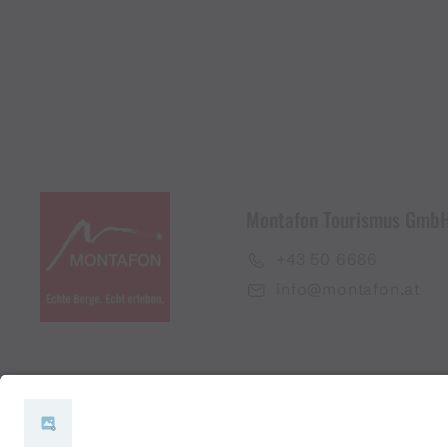
Montafon Tourismus Gmb
+43 50 6686
info@montafon.at