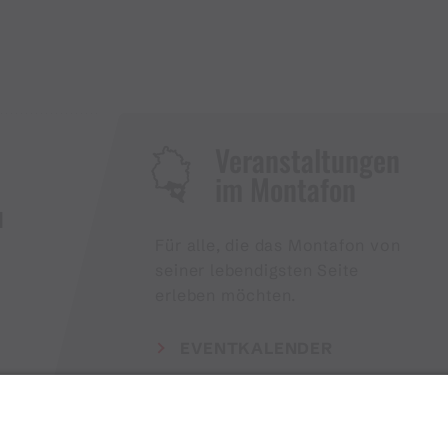
Veranstaltungen
im Montafon
H
Für alle, die das Montafon von
seiner lebendigsten Seite
erleben möchten.
EVENTKALENDER