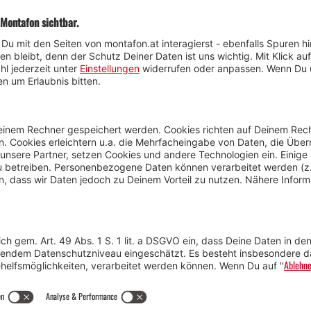
Wetter
Presse
Anreise
Marke
Kontakt & Team
Jobs
Webcams
Newsletter