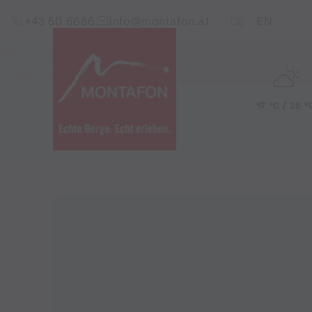
Zum Inhalt springen (Alt+0)
Zum Hauptmenü springen (Alt+1)
Translations of this pag
+43 50 6686
info@montafon.at
DE
EN
17 °C / 25 °