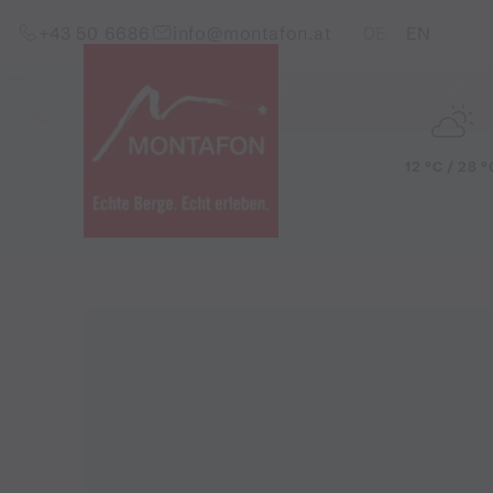
Zum Inhalt springen (Alt+0)
Zum Hauptmenü springen (Alt+1)
Translations of this pag
+43 50 6686
info@montafon.at
DE
EN
12 °C / 28 °