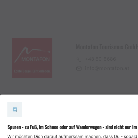
Montafon Tourismus Gmb
+43 50 6686
info@montafon.at
#meinmontafon