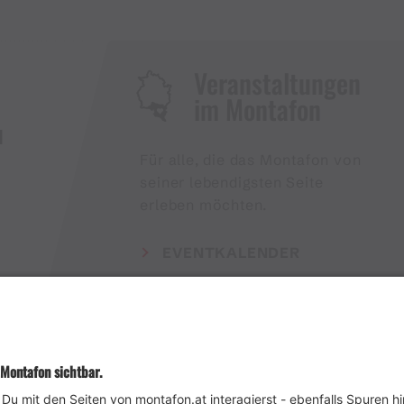
Veranstaltungen
im Montafon
H
Für alle, die das Montafon von
seiner lebendigsten Seite
erleben möchten.
EVENTKALENDER
Wetter
Presse