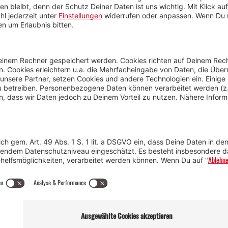
Anreise
Marke
Kontakt & Team
Jobs
Webcams
Newsletter