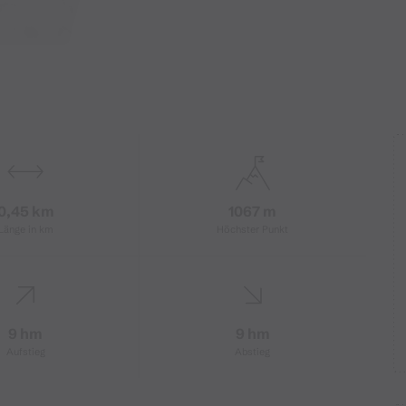
0,45 km
1067 m
Länge in km
Höchster Punkt
9 hm
9 hm
Aufstieg
Abstieg