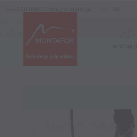
Zum Inhalt springen (Alt+0)
Zum Hauptmenü springen (Alt+1)
Translations of this pag
+43 50 6686
info@montafon.at
DE
EN
15 °C / 28 °