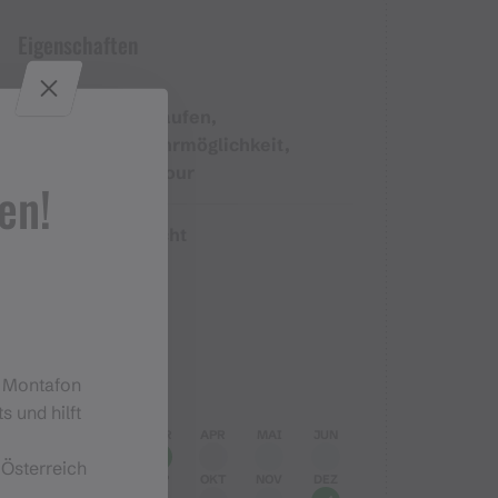
Eigenschaften
Langlaufen,
Routentyp
Einkehrmöglichkeit,
Rundtour
en!
Leicht
Schwierigkeit
Höhenprofil
Beste Jahreszeit
m Montafon
s und hilft
JAN
FEB
MÄR
APR
MAI
JUN
 Österreich
JUL
AUG
SEP
OKT
NOV
DEZ