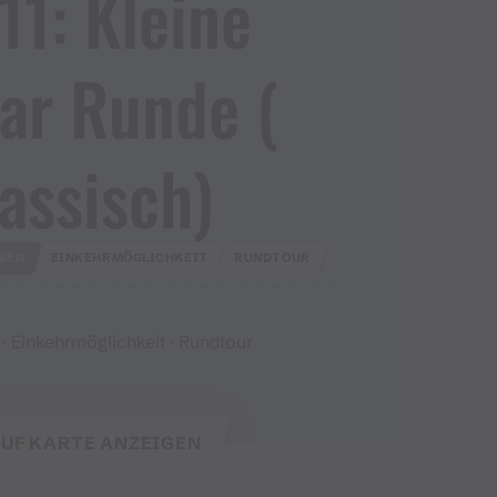
​ 11: Kleine
ar Runde ​(​
assisch​)​
SEN
EINKEHRMÖGLICHKEIT
RUNDTOUR
· Einkehrmöglichkeit · Rundtour
UF KARTE ANZEIGEN