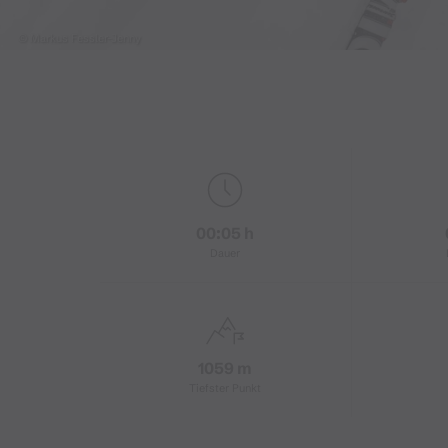
© Markus Fessler-Jenny
00:05 h
Dauer
1059 m
Tiefster Punkt