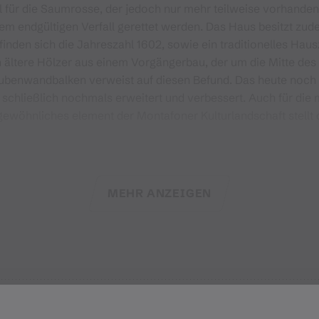
 für die Saumrosse, der jedoch nur mehr teilweise vorhanden
em endgültigen Verfall gerettet werden. Das Haus besitzt zude
inden sich die Jahreszahl 1602, sowie ein traditionelles Ha
ltere Hölzer aus einem Vorgängerbau, der um die Mitte des 1
tubenwandbalken verweist auf diesen Befund. Das heute noch
 schließlich nochmals erweitert und verbessert. Auch für die 
gewöhnliches element der Montafoner Kulturlandschaft stellt
eute lediglich eine Freifläche von 0,3 ha übrig, der Rest wur
Gebäuden in diesem ehemels landschaftlich genutzten Areal. Mi
MEHR ANZEIGEN
sich das Bauholz in einem sehr problematischen Zustand befi
nlage kontrolliert verfallen zu lassen, um auf die Thematik d
ier)