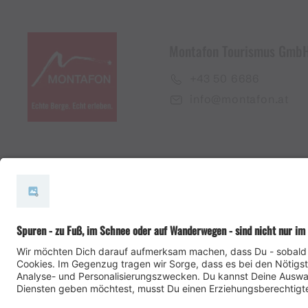
Montafon Tourismus Gmb
+43 50 6686
info@montafon.at
#meinmontafon