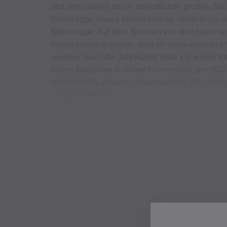
und dem unweit davon befindlichen großen Stall
Steintreppe dieses Stalles konnte nämlich vor d
Steintreppe. Auf dem Brunnen vor dem Haus bef
haben zudem ergeben, dass im Gebäudeinneren ä
wurden. Auch die Jahreszahl 1590 auf einem S
ersten Bauphase in dieser Form estellt, um 1732
dieselben Bauphasen eruiert werden. Ein außer
"Zuggawald" dar.
Vom einstigen Areal mit ca. 17,3 ha blieb bis h
zurückerobert. Ähnlich verhält es sich mit en 
aktuell ein Bild von Ruinen und WÜstungen. Da 
denken. Vielmehr erscheint die Überlegung die A
verweisen, höchst spannend.
(Die ViaValtellina Montafon, Juen, Kasper, Rudig