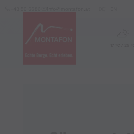
Zum Inhalt springen (Alt+0)
Zum Hauptmenü springen (Alt+1)
Translations of this pag
+43 50 6686
info@montafon.at
DE
EN
17 °C / 25 °