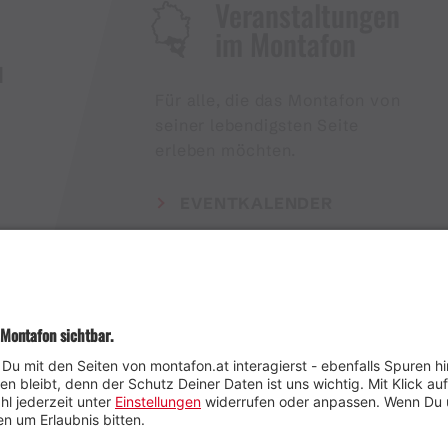
Veranstaltungen
im Montafon
H
Für alle, die das Montafon von
seiner lebendigsten Seite
erleben möchten.
EVENTKALENDER
Wetter
Presse
Anreise
Marke
Kontakt & Team
Jobs