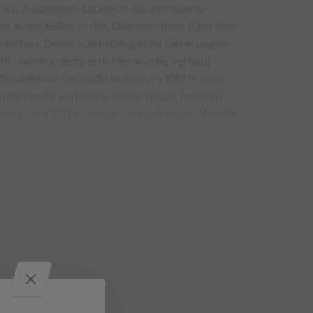
 ist, zusammen. Lediglich die gemauerte
m einen Keller, in das Obergeschoss führt eine
uszeichen. Dendrochronologische Datierungen
6. Jahrhunderts errichtet wurde, verbaut
 bestehende Gebäude wurde um 1612 in einer
mittlerweile verfallene Stallscheune konnten
 der in den 1970er-Jahren aufgelassene Maisäß
de in en vergangenen Jahrzenten vom Wald
t Ausnahme einer Stallscheune zeigt sich
ndet, ist kaum an einen Wiederaufbau zu
es "nicht mehr gebrauchten Stalles" zu