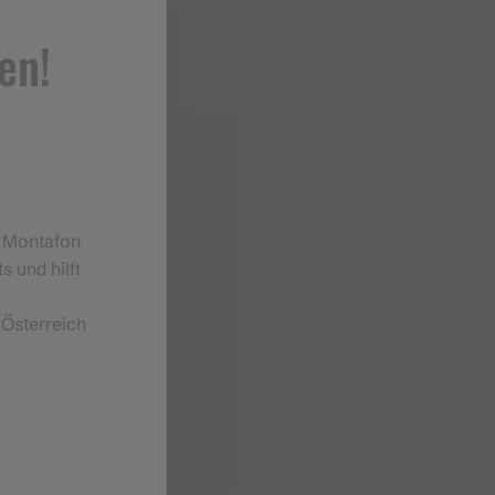
en!
m Montafon
s und hilft
 Österreich