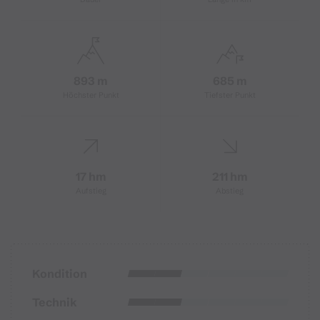
893 m
685 m
Höchster Punkt
Tiefster Punkt
17 hm
211 hm
Aufstieg
Abstieg
Kondition
Technik