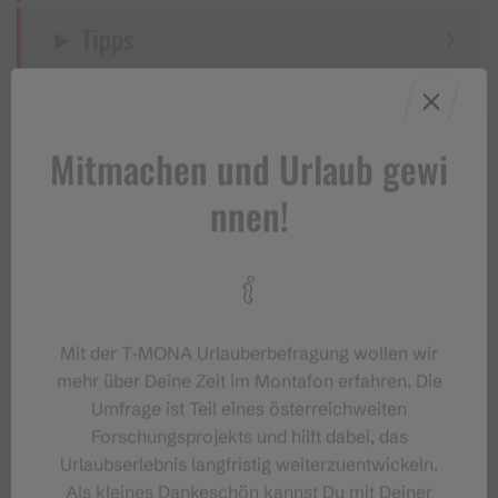
Tipps
Ziel
Mitmachen und Urlaub gewi
Start
nnen!
Sicherheitstipps für Winterwandern
in Vorarlberg
Mit der T‑MONA Urlauberbefragung wollen wir
mehr über Deine Zeit im Montafon erfahren. Die
Umfrage ist Teil eines österreichweiten
Eigenschaften
Forschungsprojekts und hilft dabei, das
Urlaubserlebnis langfristig weiterzuentwickeln.
Winterwandern
Als kleines Dankeschön kannst Du mit Deiner
Routentyp