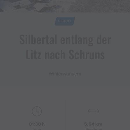
© Julia Mangeng
LEICHT
Silbertal entlang der
Litz nach Schruns
Winterwandern
01:30 h
5,64 km
Dauer
Länge in km