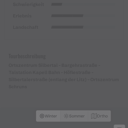
Schwierigkeit
Erlebnis
Landschaft
Tourbeschreibung
Ortszentrum Silbertal - Bargehrastraße -
Talstation Kapell Bahn - Höflestraße -
Silbertalerstraße (entlang der Litz) - Ortszentrum
Schruns
Winter
Sommer
Ortho