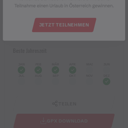
Teilnahme einen Urlaub in Österreich gewinnen.
Leicht
Schwierigkeit
JETZT TEILNEHMEN
Höhenprofil
Beste Jahreszeit
JAN
FEB
MÄR
APR
MAI
JUN
JUL
AUG
SEP
OKT
NOV
DEZ
TEILEN
GPX DOWNLOAD